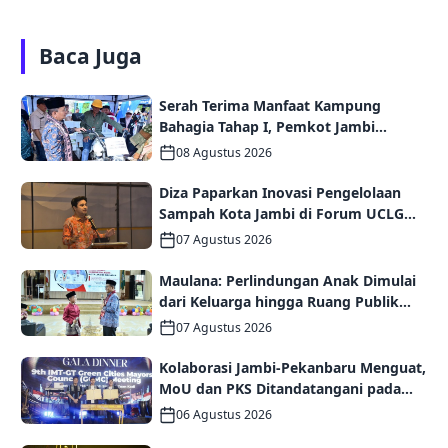
Baca Juga
Serah Terima Manfaat Kampung
Bahagia Tahap I, Pemkot Jambi
Targetkan Potensi Pengembangan
08 Agustus 2026
Kampung Wisata
Diza Paparkan Inovasi Pengelolaan
Sampah Kota Jambi di Forum UCLG
ASPAC, Dorong Kolaborasi Menuju
07 Agustus 2026
Kota Berkelanjutan
Maulana: Perlindungan Anak Dimulai
dari Keluarga hingga Ruang Publik
yang Ramah
07 Agustus 2026
Kolaborasi Jambi-Pekanbaru Menguat,
MoU dan PKS Ditandatangani pada
Gala Dinner GCMC IMT-GT ke-9 Tahun
06 Agustus 2026
2026