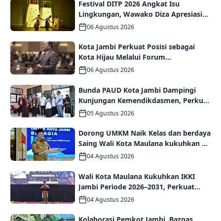
Festival DITP 2026 Angkat Isu
Lingkungan, Wawako Diza Apresiasi
Karya Seniman Jambi
06 Agustus 2026
Kota Jambi Perkuat Posisi sebagai
Kota Hijau Melalui Forum
Internasional IMT-GT GCMC 2026
06 Agustus 2026
Bunda PAUD Kota Jambi Dampingi
Kunjungan Kemendikdasmen, Perkuat
Kolaborasi Wujudkan PAUD
05 Agustus 2026
Berkualitas dan Generasi Emas 2045
Dorong UMKM Naik Kelas dan berdaya
Saing Wali Kota Maulana kukuhkan 35
kelompok UMKM Binaan
04 Agustus 2026
Wali Kota Maulana Kukuhkan IKKI
Jambi Periode 2026–2031, Perkuat
Persaudaraan dan Kolaborasi dalam
04 Agustus 2026
Keberagaman
Kolaborasi Pemkot Jambi, Baznas,