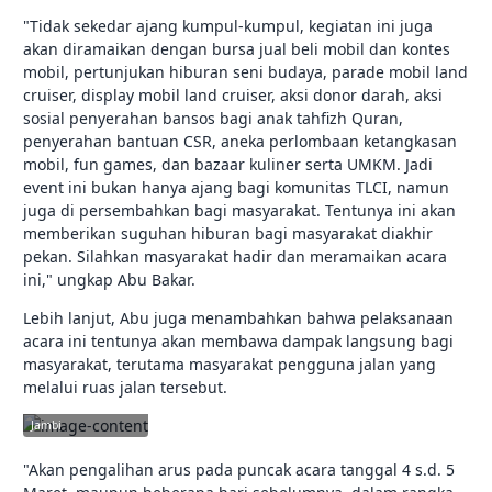
"Tidak sekedar ajang kumpul-kumpul, kegiatan ini juga
akan diramaikan dengan bursa jual beli mobil dan kontes
mobil, pertunjukan hiburan seni budaya, parade mobil land
cruiser, display mobil land cruiser, aksi donor darah, aksi
sosial penyerahan bansos bagi anak tahfizh Quran,
penyerahan bantuan CSR, aneka perlombaan ketangkasan
mobil, fun games, dan bazaar kuliner serta UMKM. Jadi
event ini bukan hanya ajang bagi komunitas TLCI, namun
juga di persembahkan bagi masyarakat. Tentunya ini akan
memberikan suguhan hiburan bagi masyarakat diakhir
pekan. Silahkan masyarakat hadir dan meramaikan acara
ini," ungkap Abu Bakar.
Lebih lanjut, Abu juga menambahkan bahwa pelaksanaan
acara ini tentunya akan membawa dampak langsung bagi
masyarakat, terutama masyarakat pengguna jalan yang
melalui ruas jalan tersebut.
jambikota.go.id |
Pemerintah Kota
Jambi
"Akan pengalihan arus pada puncak acara tanggal 4 s.d. 5