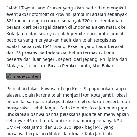
"Mobil Toyota Land Cruiser yang akan hadir dan mengikuti
event akbar otomotif di Provinsi Jambi ini adalah sebanyak
821 mobil, dengan rincian sebanyak 720 unit kendaraan
berasal dari berbagai daerah di Indonesia akan masuk ke
Kota Jambi dan sisanya adalah pemilik dari Jambi. Jumlah
peserta yang menyatakan hadir dan telah teregistrasi
adalah sebanyak 1541 orang. Peserta yang hadir berasal
dari 26 provinsi se-Indonesia, belum termasuk tamu
peserta dari luar negeri, seperti dari Jepang, Philipina dan
Malaysia," ujar Juru Bicara Pemkot Jambi, Abu Bakar.
jambikota.go.id |
Pemerintah Kota
Jambi
Pemilihan lokasi Kawasan Tugu Keris Siginjai bukan tanpa
alasan. Selain karena telah menjadi ikon Kota Jambi, lokasi
ini dinilai sangat strategis diakses oleh seluruh peserta dan
masyarakat. Lebih lanjut, Kadiskominfo Kota Jambi ini juga
ungkapkan bahwa pantia pelaksana juga telah menyiapkan
sebanyak 46 unit tenda untuk menampung sebanyak 54
UMKM Kota Jambi dan 250- 350 lapak bagi PKL yang
biasanya berjualan dilokasi landmark Kota Jambi itu.