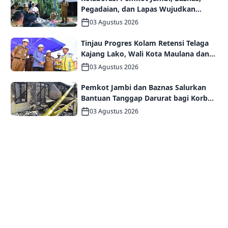
Pegadaian, dan Lapas Wujudkan
Rumah Layak Huni bagi Warga Kurang
03 Agustus 2026
Mampu
Tinjau Progres Kolam Retensi Telaga
Kajang Lako, Wali Kota Maulana dan
Komisi V DPR RI Optimistis Kota Jambi
03 Agustus 2026
Semakin Dekat Bebas Banjir
Pemkot Jambi dan Baznas Salurkan
Bantuan Tanggap Darurat bagi Korban
Kebakaran Asrama Polda Jambi
03 Agustus 2026