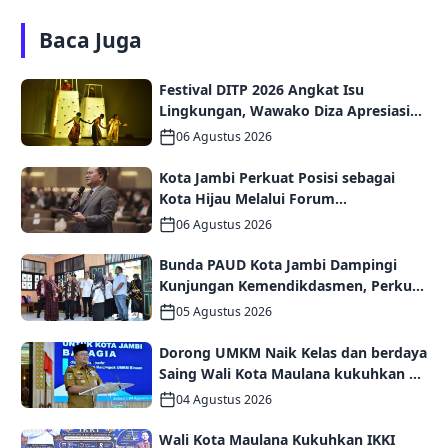
Baca Juga
Festival DITP 2026 Angkat Isu
Lingkungan, Wawako Diza Apresiasi
Karya Seniman Jambi
06 Agustus 2026
Kota Jambi Perkuat Posisi sebagai
Kota Hijau Melalui Forum
Internasional IMT-GT GCMC 2026
06 Agustus 2026
Bunda PAUD Kota Jambi Dampingi
Kunjungan Kemendikdasmen, Perkuat
Kolaborasi Wujudkan PAUD
05 Agustus 2026
Berkualitas dan Generasi Emas 2045
Dorong UMKM Naik Kelas dan berdaya
Saing Wali Kota Maulana kukuhkan 35
kelompok UMKM Binaan
04 Agustus 2026
Wali Kota Maulana Kukuhkan IKKI