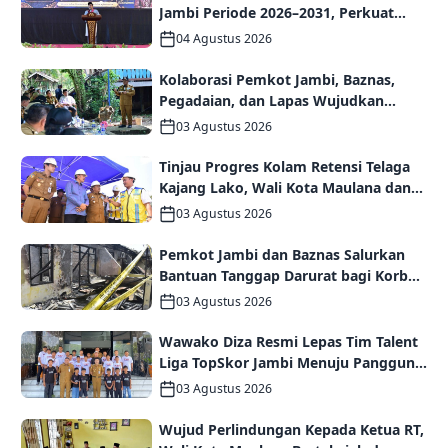
Jambi Periode 2026–2031, Perkuat
Persaudaraan dan Kolaborasi dalam
04 Agustus 2026
Keberagaman
Kolaborasi Pemkot Jambi, Baznas,
Pegadaian, dan Lapas Wujudkan
Rumah Layak Huni bagi Warga Kurang
03 Agustus 2026
Mampu
Tinjau Progres Kolam Retensi Telaga
Kajang Lako, Wali Kota Maulana dan
Komisi V DPR RI Optimistis Kota Jambi
03 Agustus 2026
Semakin Dekat Bebas Banjir
Pemkot Jambi dan Baznas Salurkan
Bantuan Tanggap Darurat bagi Korban
Kebakaran Asrama Polda Jambi
03 Agustus 2026
Wawako Diza Resmi Lepas Tim Talent
Liga TopSkor Jambi Menuju Panggung
Nasional
03 Agustus 2026
Wujud Perlindungan Kepada Ketua RT,