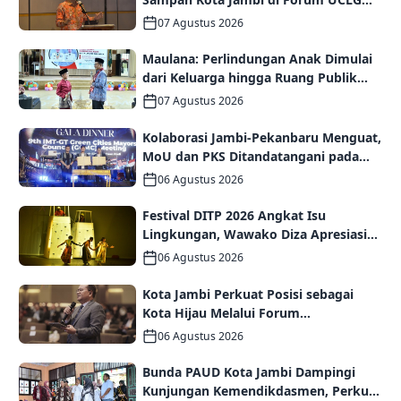
ASPAC, Dorong Kolaborasi Menuju
07 Agustus 2026
Kota Berkelanjutan
Maulana: Perlindungan Anak Dimulai
dari Keluarga hingga Ruang Publik
yang Ramah
07 Agustus 2026
Kolaborasi Jambi-Pekanbaru Menguat,
MoU dan PKS Ditandatangani pada
Gala Dinner GCMC IMT-GT ke-9 Tahun
06 Agustus 2026
2026
Festival DITP 2026 Angkat Isu
Lingkungan, Wawako Diza Apresiasi
Karya Seniman Jambi
06 Agustus 2026
Kota Jambi Perkuat Posisi sebagai
Kota Hijau Melalui Forum
Internasional IMT-GT GCMC 2026
06 Agustus 2026
Bunda PAUD Kota Jambi Dampingi
Kunjungan Kemendikdasmen, Perkuat