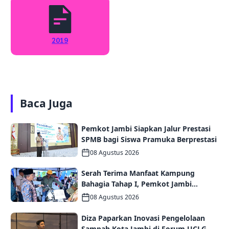
2019
Baca Juga
Pemkot Jambi Siapkan Jalur Prestasi
SPMB bagi Siswa Pramuka Berprestasi
08 Agustus 2026
Serah Terima Manfaat Kampung
Bahagia Tahap I, Pemkot Jambi
Targetkan Potensi Pengembangan
08 Agustus 2026
Kampung Wisata
Diza Paparkan Inovasi Pengelolaan
Sampah Kota Jambi di Forum UCLG