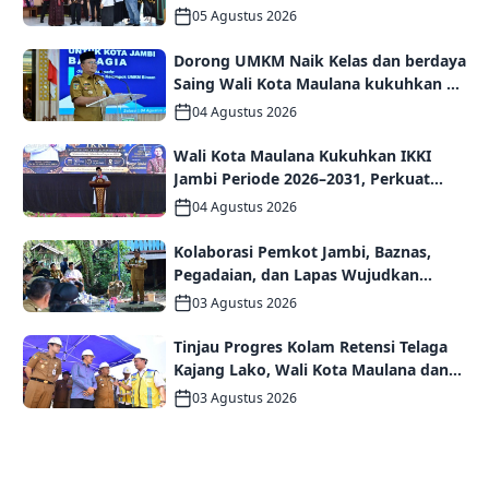
Kolaborasi Wujudkan PAUD
05 Agustus 2026
Berkualitas dan Generasi Emas 2045
Dorong UMKM Naik Kelas dan berdaya
Saing Wali Kota Maulana kukuhkan 35
kelompok UMKM Binaan
04 Agustus 2026
Wali Kota Maulana Kukuhkan IKKI
Jambi Periode 2026–2031, Perkuat
Persaudaraan dan Kolaborasi dalam
04 Agustus 2026
Keberagaman
Kolaborasi Pemkot Jambi, Baznas,
Pegadaian, dan Lapas Wujudkan
Rumah Layak Huni bagi Warga Kurang
03 Agustus 2026
Mampu
Tinjau Progres Kolam Retensi Telaga
Kajang Lako, Wali Kota Maulana dan
Komisi V DPR RI Optimistis Kota Jambi
03 Agustus 2026
Semakin Dekat Bebas Banjir