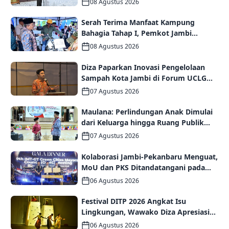
08 Agustus 2026
Serah Terima Manfaat Kampung
Bahagia Tahap I, Pemkot Jambi
Targetkan Potensi Pengembangan
08 Agustus 2026
Kampung Wisata
Diza Paparkan Inovasi Pengelolaan
Sampah Kota Jambi di Forum UCLG
ASPAC, Dorong Kolaborasi Menuju
07 Agustus 2026
Kota Berkelanjutan
Maulana: Perlindungan Anak Dimulai
dari Keluarga hingga Ruang Publik
yang Ramah
07 Agustus 2026
Kolaborasi Jambi-Pekanbaru Menguat,
MoU dan PKS Ditandatangani pada
Gala Dinner GCMC IMT-GT ke-9 Tahun
06 Agustus 2026
2026
Festival DITP 2026 Angkat Isu
Lingkungan, Wawako Diza Apresiasi
Karya Seniman Jambi
06 Agustus 2026