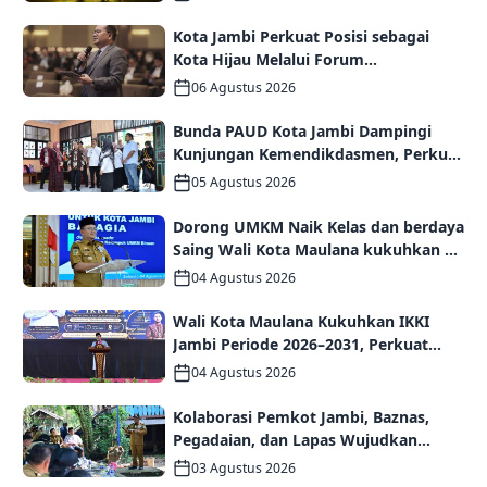
Kota Jambi Perkuat Posisi sebagai
Kota Hijau Melalui Forum
Internasional IMT-GT GCMC 2026
06 Agustus 2026
Bunda PAUD Kota Jambi Dampingi
Kunjungan Kemendikdasmen, Perkuat
Kolaborasi Wujudkan PAUD
05 Agustus 2026
Berkualitas dan Generasi Emas 2045
Dorong UMKM Naik Kelas dan berdaya
Saing Wali Kota Maulana kukuhkan 35
kelompok UMKM Binaan
04 Agustus 2026
Wali Kota Maulana Kukuhkan IKKI
Jambi Periode 2026–2031, Perkuat
Persaudaraan dan Kolaborasi dalam
04 Agustus 2026
Keberagaman
Kolaborasi Pemkot Jambi, Baznas,
Pegadaian, dan Lapas Wujudkan
Rumah Layak Huni bagi Warga Kurang
03 Agustus 2026
Mampu