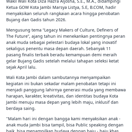
Wakil Wali Kota Diza Hazra Aljosha, S.E., M.A., didampingi
Ketua GOW Kota Jambi Marsya Listya, S.E, B.COM, hadir
menyaksikan seluruh rangkaian acara hingga penobatan
Bujang dan Gadis tahun 2026.
Mengusung tema “Legacy Makers of Culture, Definers of
The Future”, ajang tahun ini menekankan pentingnya peran
anak muda sebagai pelestari budaya lokal yang inovatif
sekaligus penentu masa depan daerah. Sebanyak 11
pasang finalis terbaik beradu kemampuan demi meraih
gelar Bujang Gadis setelah melalui tahapan seleksi ketat
sejak April lalu.
Wali Kota Jambi dalam sambutannya menyampaikan
kegiatan ini bukan sekadar malam penobatan tetapi ini
menjadi panggung lahirnya generasi muda yang membawa
harapan, karakter, kreativitas, dan identitas budaya Kota
Jambi menuju masa depan yang lebih maju, inklusif dan
berdaya saing.
"Malam hari ini dengan bangga kami menyaksikan anak -
anak muda Jambi bisa tampil, bisa Public speaking dengan
baik, bisa menampilkan budaya dengan baju - baju khas