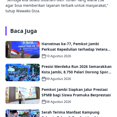
agar bisa memberikan layanan terbaik untuk masyarakat,”
tutup Wawako Diza.
Baca Juga
Harvetnas ke-77, Pemkot Jambi
Perkuat Kepedulian terhadap Veteran
dan Semangat Nasionalisme Generasi
10 Agustus 2026
Muda
Presisi Merdeka Run 2026 Semarakkan
Kota Jambi, 8.750 Pelari Dorong Sport
Tourism dan Ekonomi Daerah
09 Agustus 2026
Pemkot Jambi Siapkan Jalur Prestasi
SPMB bagi Siswa Pramuka Berprestasi
08 Agustus 2026
Serah Terima Manfaat Kampung