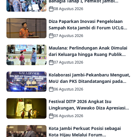
Bahagia Tahap I, Pemkot Jambi
Targetkan Potensi Pengembangan
08 Agustus 2026
Kampung Wisata
Diza Paparkan Inovasi Pengelolaan
Sampah Kota Jambi di Forum UCLG
ASPAC, Dorong Kolaborasi Menuju
07 Agustus 2026
Kota Berkelanjutan
Maulana: Perlindungan Anak Dimulai
dari Keluarga hingga Ruang Publik
yang Ramah
07 Agustus 2026
Kolaborasi Jambi-Pekanbaru Menguat,
MoU dan PKS Ditandatangani pada
Gala Dinner GCMC IMT-GT ke-9 Tahun
06 Agustus 2026
2026
Festival DITP 2026 Angkat Isu
Lingkungan, Wawako Diza Apresiasi
Karya Seniman Jambi
06 Agustus 2026
Kota Jambi Perkuat Posisi sebagai
Kota Hijau Melalui Forum