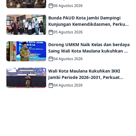
Internasional IMT-GT GCMC 2026
06 Agustus 2026
Bunda PAUD Kota Jambi Dampingi
Kunjungan Kemendikdasmen, Perkuat
Kolaborasi Wujudkan PAUD
05 Agustus 2026
Berkualitas dan Generasi Emas 2045
Dorong UMKM Naik Kelas dan berdaya
Saing Wali Kota Maulana kukuhkan 35
kelompok UMKM Binaan
04 Agustus 2026
Wali Kota Maulana Kukuhkan IKKI
Jambi Periode 2026–2031, Perkuat
Persaudaraan dan Kolaborasi dalam
04 Agustus 2026
Keberagaman