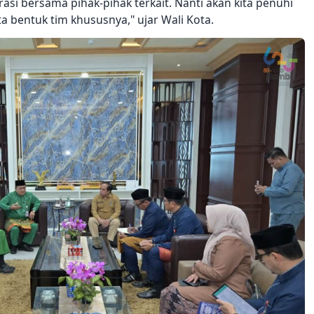
si bersama pihak-pihak terkait. Nanti akan kita penuhi
a bentuk tim khususnya," ujar Wali Kota.