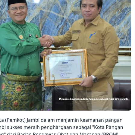
ota (Pemkot) Jambi dalam menjamin keamanan pangan
mbi sukses meraih penghargaan sebagai "Kota Pangan
ang" dari Badan Pengawas Obat dan Makanan (BPOM).