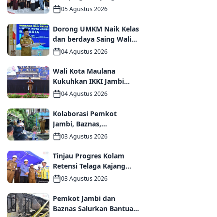
Kemendikdasmen,
05 Agustus 2026
Perkuat Kolaborasi
Wujudkan PAUD
Dorong UMKM Naik Kelas
Berkualitas dan Generasi
dan berdaya Saing Wali
Emas 2045
Kota Maulana kukuhkan
04 Agustus 2026
35 kelompok UMKM
Binaan
Wali Kota Maulana
Kukuhkan IKKI Jambi
Periode 2026–2031,
04 Agustus 2026
Perkuat Persaudaraan
dan Kolaborasi dalam
Kolaborasi Pemkot
Keberagaman
Jambi, Baznas,
Pegadaian, dan Lapas
03 Agustus 2026
Wujudkan Rumah Layak
Huni bagi Warga Kurang
Tinjau Progres Kolam
Mampu
Retensi Telaga Kajang
Lako, Wali Kota Maulana
03 Agustus 2026
dan Komisi V DPR RI
Optimistis Kota Jambi
Pemkot Jambi dan
Semakin Dekat Bebas
Baznas Salurkan Bantuan
Banjir