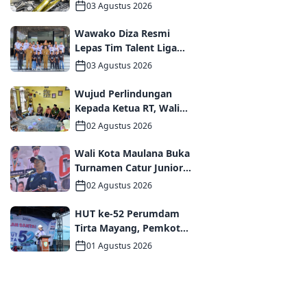
Tanggap Darurat bagi
03 Agustus 2026
Korban Kebakaran
Asrama Polda Jambi
Wawako Diza Resmi
Lepas Tim Talent Liga
TopSkor Jambi Menuju
03 Agustus 2026
Panggung Nasional
Wujud Perlindungan
Kepada Ketua RT, Wali
Kota Maulana Bertakziah
02 Agustus 2026
dan Serahkan Santunan
Jaminan Kematian
Wali Kota Maulana Buka
kepada Ahli Waris
Turnamen Catur Junior
2026, Pemkot Jambi
02 Agustus 2026
Siapkan Fasilitas
Olahraga Baru untuk
HUT ke-52 Perumdam
Anak Muda Kota Jambi
Tirta Mayang, Pemkot
Jambi Dorong Percepatan
01 Agustus 2026
Perbaikan Jaringan dan
Layanan Pelanggan