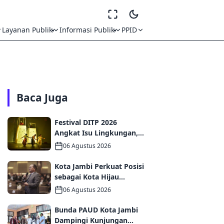
Layanan Publik
Informasi Publik
PPID
Baca Juga
Festival DITP 2026
Angkat Isu Lingkungan,
Wawako Diza Apresiasi
06 Agustus 2026
Karya Seniman Jambi
Kota Jambi Perkuat Posisi
sebagai Kota Hijau
Melalui Forum
06 Agustus 2026
Internasional IMT-GT
GCMC 2026
Bunda PAUD Kota Jambi
Dampingi Kunjungan