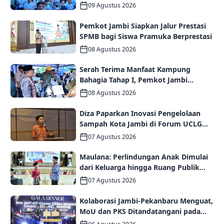
Tourism dan Ekonomi Daerah
09 Agustus 2026
Pemkot Jambi Siapkan Jalur Prestasi
SPMB bagi Siswa Pramuka Berprestasi
08 Agustus 2026
Serah Terima Manfaat Kampung
Bahagia Tahap I, Pemkot Jambi
Targetkan Potensi Pengembangan
08 Agustus 2026
Kampung Wisata
Diza Paparkan Inovasi Pengelolaan
Sampah Kota Jambi di Forum UCLG
ASPAC, Dorong Kolaborasi Menuju
07 Agustus 2026
Kota Berkelanjutan
Maulana: Perlindungan Anak Dimulai
dari Keluarga hingga Ruang Publik
yang Ramah
07 Agustus 2026
Kolaborasi Jambi-Pekanbaru Menguat,
MoU dan PKS Ditandatangani pada
Gala Dinner GCMC IMT-GT ke-9 Tahun