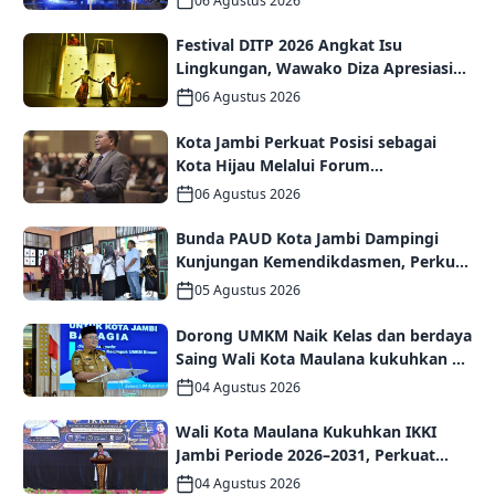
06 Agustus 2026
2026
Festival DITP 2026 Angkat Isu
Lingkungan, Wawako Diza Apresiasi
Karya Seniman Jambi
06 Agustus 2026
Kota Jambi Perkuat Posisi sebagai
Kota Hijau Melalui Forum
Internasional IMT-GT GCMC 2026
06 Agustus 2026
Bunda PAUD Kota Jambi Dampingi
Kunjungan Kemendikdasmen, Perkuat
Kolaborasi Wujudkan PAUD
05 Agustus 2026
Berkualitas dan Generasi Emas 2045
Dorong UMKM Naik Kelas dan berdaya
Saing Wali Kota Maulana kukuhkan 35
kelompok UMKM Binaan
04 Agustus 2026
Wali Kota Maulana Kukuhkan IKKI
Jambi Periode 2026–2031, Perkuat
Persaudaraan dan Kolaborasi dalam
04 Agustus 2026