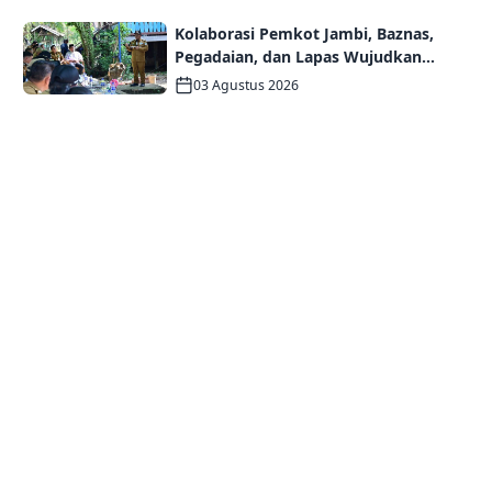
Keberagaman
Kolaborasi Pemkot Jambi, Baznas,
Pegadaian, dan Lapas Wujudkan
Rumah Layak Huni bagi Warga Kurang
03 Agustus 2026
Mampu