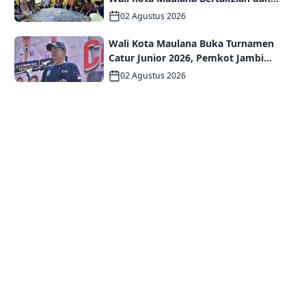
Serahkan Santunan Jaminan Kematian
02 Agustus 2026
kepada Ahli Waris
Wali Kota Maulana Buka Turnamen
Catur Junior 2026, Pemkot Jambi
Siapkan Fasilitas Olahraga Baru untuk
02 Agustus 2026
Anak Muda Kota Jambi