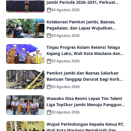
Jambi Periode 2026–2031, Perkuat
Persaudaraan dan Kolaborasi dalam
04 Agustus 2026
Keberagaman
Kolaborasi Pemkot Jambi, Baznas,
Pegadaian, dan Lapas Wujudkan
Rumah Layak Huni bagi Warga Kurang
03 Agustus 2026
Mampu
Tinjau Progres Kolam Retensi Telaga
Kajang Lako, Wali Kota Maulana dan
Komisi V DPR RI Optimistis Kota Jambi
03 Agustus 2026
Semakin Dekat Bebas Banjir
Pemkot Jambi dan Baznas Salurkan
Bantuan Tanggap Darurat bagi Korban
Kebakaran Asrama Polda Jambi
03 Agustus 2026
Wawako Diza Resmi Lepas Tim Talent
Liga TopSkor Jambi Menuju Panggung
Nasional
03 Agustus 2026
Wujud Perlindungan Kepada Ketua RT,
Wali Kota Maulana Bertakziah dan