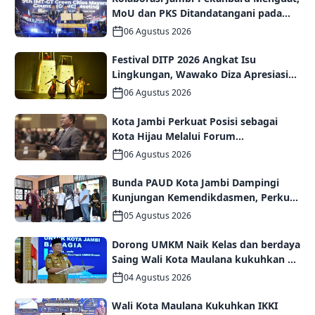
MoU dan PKS Ditandatangani pada
Gala Dinner GCMC IMT-GT ke-9 Tahun
06 Agustus 2026
2026
Festival DITP 2026 Angkat Isu
Lingkungan, Wawako Diza Apresiasi
Karya Seniman Jambi
06 Agustus 2026
Kota Jambi Perkuat Posisi sebagai
Kota Hijau Melalui Forum
Internasional IMT-GT GCMC 2026
06 Agustus 2026
Bunda PAUD Kota Jambi Dampingi
Kunjungan Kemendikdasmen, Perkuat
Kolaborasi Wujudkan PAUD
05 Agustus 2026
Berkualitas dan Generasi Emas 2045
Dorong UMKM Naik Kelas dan berdaya
Saing Wali Kota Maulana kukuhkan 35
kelompok UMKM Binaan
04 Agustus 2026
Wali Kota Maulana Kukuhkan IKKI