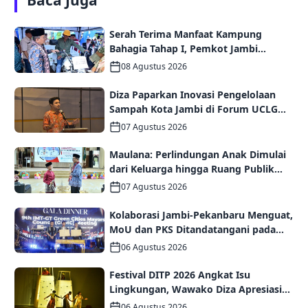
Baca Juga
Serah Terima Manfaat Kampung
Bahagia Tahap I, Pemkot Jambi
Targetkan Potensi Pengembangan
08 Agustus 2026
Kampung Wisata
Diza Paparkan Inovasi Pengelolaan
Sampah Kota Jambi di Forum UCLG
ASPAC, Dorong Kolaborasi Menuju
07 Agustus 2026
Kota Berkelanjutan
Maulana: Perlindungan Anak Dimulai
dari Keluarga hingga Ruang Publik
yang Ramah
07 Agustus 2026
Kolaborasi Jambi-Pekanbaru Menguat,
MoU dan PKS Ditandatangani pada
Gala Dinner GCMC IMT-GT ke-9 Tahun
06 Agustus 2026
2026
Festival DITP 2026 Angkat Isu
Lingkungan, Wawako Diza Apresiasi
Karya Seniman Jambi
06 Agustus 2026