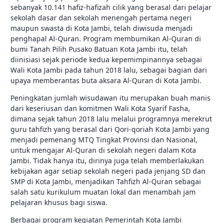
sebanyak 10.141 hafiz-hafizah cilik yang berasal dari pelajar
sekolah dasar dan sekolah menengah pertama negeri
maupun swasta di Kota Jambi, telah diwisuda menjadi
penghapal Al-Quran. Program membumikan Al-Quran di
bumi Tanah Pilih Pusako Batuan Kota Jambi itu, telah
diinisiasi sejak periode kedua kepemimpinannya sebagai
Wali Kota Jambi pada tahun 2018 lalu, sebagai bagian dari
upaya memberantas buta aksara Al-Quran di Kota Jambi.
Peningkatan jumlah wisudawan itu merupakan buah manis
dari keseriusan dan komitmen Wali Kota Syarif Fasha,
dimana sejak tahun 2018 lalu melalui programnya merekrut
guru tahfizh yang berasal dari Qori-qoriah Kota Jambi yang
menjadi pemenang MTQ Tingkat Provinsi dan Nasional,
untuk mengajar Al-Quran di sekolah negeri dalam Kota
Jambi. Tidak hanya itu, dirinya juga telah memberlakukan
kebijakan agar setiap sekolah negeri pada jenjang SD dan
SMP di Kota Jambi, menjadikan Tahfizh Al-Quran sebagai
salah satu kurikulum muatan lokal dan menambah jam
pelajaran khusus bagi siswa.
Berbagai program kegiatan Pemerintah Kota Jambi