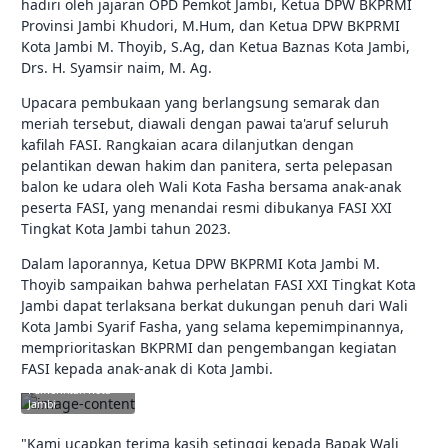
hadiri oleh jajaran OPD Pemkot Jambi, Ketua DPW BKPRMI
Provinsi Jambi Khudori, M.Hum, dan Ketua DPW BKPRMI
Kota Jambi M. Thoyib, S.Ag, dan Ketua Baznas Kota Jambi,
Drs. H. Syamsir naim, M. Ag.
Upacara pembukaan yang berlangsung semarak dan
meriah tersebut, diawali dengan pawai ta'aruf seluruh
kafilah FASI. Rangkaian acara dilanjutkan dengan
pelantikan dewan hakim dan panitera, serta pelepasan
balon ke udara oleh Wali Kota Fasha bersama anak-anak
peserta FASI, yang menandai resmi dibukanya FASI XXI
Tingkat Kota Jambi tahun 2023.
Dalam laporannya, Ketua DPW BKPRMI Kota Jambi M.
Thoyib sampaikan bahwa perhelatan FASI XXI Tingkat Kota
Jambi dapat terlaksana berkat dukungan penuh dari Wali
Kota Jambi Syarif Fasha, yang selama kepemimpinannya,
memprioritaskan BKPRMI dan pengembangan kegiatan
FASI kepada anak-anak di Kota Jambi.
jambikota.go.id |
Pemerintah Kota
Jambi
"Kami ucapkan terima kasih setinggi kepada Bapak Wali