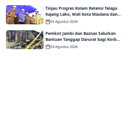
Mampu
Tinjau Progres Kolam Retensi Telaga
Kajang Lako, Wali Kota Maulana dan
Komisi V DPR RI Optimistis Kota Jambi
03 Agustus 2026
Semakin Dekat Bebas Banjir
Pemkot Jambi dan Baznas Salurkan
Bantuan Tanggap Darurat bagi Korban
Kebakaran Asrama Polda Jambi
03 Agustus 2026