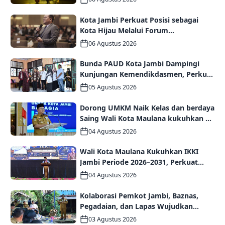
Kota Jambi Perkuat Posisi sebagai
Kota Hijau Melalui Forum
Internasional IMT-GT GCMC 2026
06 Agustus 2026
Bunda PAUD Kota Jambi Dampingi
Kunjungan Kemendikdasmen, Perkuat
Kolaborasi Wujudkan PAUD
05 Agustus 2026
Berkualitas dan Generasi Emas 2045
Dorong UMKM Naik Kelas dan berdaya
Saing Wali Kota Maulana kukuhkan 35
kelompok UMKM Binaan
04 Agustus 2026
Wali Kota Maulana Kukuhkan IKKI
Jambi Periode 2026–2031, Perkuat
Persaudaraan dan Kolaborasi dalam
04 Agustus 2026
Keberagaman
Kolaborasi Pemkot Jambi, Baznas,
Pegadaian, dan Lapas Wujudkan
Rumah Layak Huni bagi Warga Kurang
03 Agustus 2026