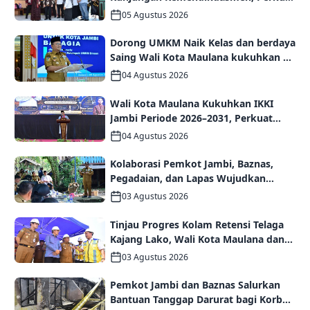
Kolaborasi Wujudkan PAUD
05 Agustus 2026
Berkualitas dan Generasi Emas 2045
Dorong UMKM Naik Kelas dan berdaya
Saing Wali Kota Maulana kukuhkan 35
kelompok UMKM Binaan
04 Agustus 2026
Wali Kota Maulana Kukuhkan IKKI
Jambi Periode 2026–2031, Perkuat
Persaudaraan dan Kolaborasi dalam
04 Agustus 2026
Keberagaman
Kolaborasi Pemkot Jambi, Baznas,
Pegadaian, dan Lapas Wujudkan
Rumah Layak Huni bagi Warga Kurang
03 Agustus 2026
Mampu
Tinjau Progres Kolam Retensi Telaga
Kajang Lako, Wali Kota Maulana dan
Komisi V DPR RI Optimistis Kota Jambi
03 Agustus 2026
Semakin Dekat Bebas Banjir
Pemkot Jambi dan Baznas Salurkan
Bantuan Tanggap Darurat bagi Korban