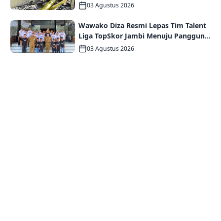
Kebakaran Asrama Polda Jambi
03 Agustus 2026
Wawako Diza Resmi Lepas Tim Talent
Liga TopSkor Jambi Menuju Panggung
Nasional
03 Agustus 2026