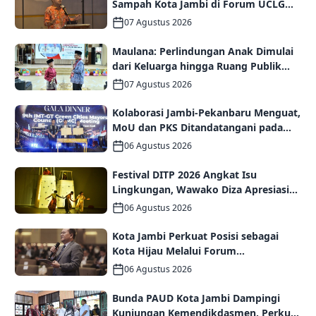
Sampah Kota Jambi di Forum UCLG
ASPAC, Dorong Kolaborasi Menuju
07 Agustus 2026
Kota Berkelanjutan
Maulana: Perlindungan Anak Dimulai
dari Keluarga hingga Ruang Publik
yang Ramah
07 Agustus 2026
Kolaborasi Jambi-Pekanbaru Menguat,
MoU dan PKS Ditandatangani pada
Gala Dinner GCMC IMT-GT ke-9 Tahun
06 Agustus 2026
2026
Festival DITP 2026 Angkat Isu
Lingkungan, Wawako Diza Apresiasi
Karya Seniman Jambi
06 Agustus 2026
Kota Jambi Perkuat Posisi sebagai
Kota Hijau Melalui Forum
Internasional IMT-GT GCMC 2026
06 Agustus 2026
Bunda PAUD Kota Jambi Dampingi
Kunjungan Kemendikdasmen, Perkuat