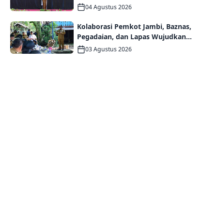
Persaudaraan dan Kolaborasi dalam
04 Agustus 2026
Keberagaman
Kolaborasi Pemkot Jambi, Baznas,
Pegadaian, dan Lapas Wujudkan
Rumah Layak Huni bagi Warga Kurang
03 Agustus 2026
Mampu