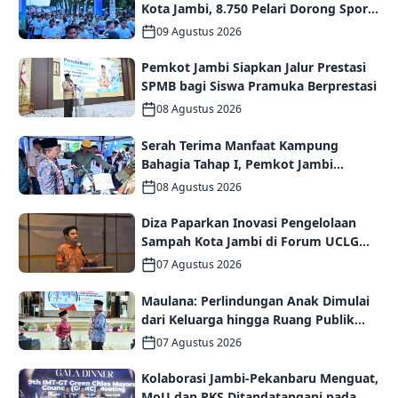
Kota Jambi, 8.750 Pelari Dorong Sport
Tourism dan Ekonomi Daerah
09 Agustus 2026
Pemkot Jambi Siapkan Jalur Prestasi
SPMB bagi Siswa Pramuka Berprestasi
08 Agustus 2026
Serah Terima Manfaat Kampung
Bahagia Tahap I, Pemkot Jambi
Targetkan Potensi Pengembangan
08 Agustus 2026
Kampung Wisata
Diza Paparkan Inovasi Pengelolaan
Sampah Kota Jambi di Forum UCLG
ASPAC, Dorong Kolaborasi Menuju
07 Agustus 2026
Kota Berkelanjutan
Maulana: Perlindungan Anak Dimulai
dari Keluarga hingga Ruang Publik
yang Ramah
07 Agustus 2026
Kolaborasi Jambi-Pekanbaru Menguat,
MoU dan PKS Ditandatangani pada