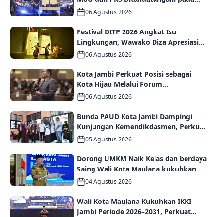
Gala Dinner GCMC IMT-GT ke-9 Tahun
06 Agustus 2026
2026
Festival DITP 2026 Angkat Isu
Lingkungan, Wawako Diza Apresiasi
Karya Seniman Jambi
06 Agustus 2026
Kota Jambi Perkuat Posisi sebagai
Kota Hijau Melalui Forum
Internasional IMT-GT GCMC 2026
06 Agustus 2026
Bunda PAUD Kota Jambi Dampingi
Kunjungan Kemendikdasmen, Perkuat
Kolaborasi Wujudkan PAUD
05 Agustus 2026
Berkualitas dan Generasi Emas 2045
Dorong UMKM Naik Kelas dan berdaya
Saing Wali Kota Maulana kukuhkan 35
kelompok UMKM Binaan
04 Agustus 2026
Wali Kota Maulana Kukuhkan IKKI
Jambi Periode 2026–2031, Perkuat