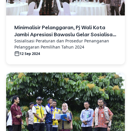
Minimalisir Pelanggaran, Pj Wali Kota
Jambi Apresiasi Bawaslu Gelar Sosialisasi
Penanganan Pelanggaran Pilkada
Sosialisasi Peraturan dan Prosedur Penanganan
Pelanggaran Pemilihan Tahun 2024
12 Sep 2024