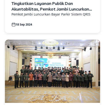
Tingkatkan Layanan Publik Dan
Akuntabilitas, Pemkot Jambi Luncurkan
Bayar Parkir Sistem QRIS
Pemkot Jambi Luncurkan Bayar Parkir Sistem QRIS
18 Sep 2024