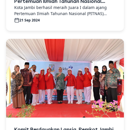
Pertemuan Ilmiah Tahunan Nasional
Widyaiswara
Kota Jambi berhasil meraih Juara I dalam ajang
Pertemuan Ilmiah Tahunan Nasional (PITNAS)
Widyaiswara Tahun 2024
21 Sep 2024
Komit Berdayakan Lansia, Pemkot Jambi