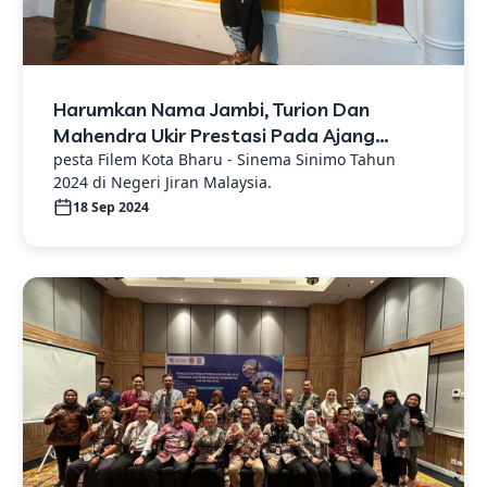
Harumkan Nama Jambi, Turion Dan
Mahendra Ukir Prestasi Pada Ajang
Festival Film Di Malaysia, Ini Kata Pemkot
pesta Filem Kota Bharu - Sinema Sinimo Tahun
2024 di Negeri Jiran Malaysia.
Jambi
18 Sep 2024