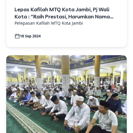
Lepas Kafilah MTQ Kota Jambi, Pj Wali
Kota : "Raih Prestasi, Harumkan Nama
Tanah Pilih Pusako Batuah"
Pelepasan Kafilah MTQ Kota Jambi
18 Sep 2024