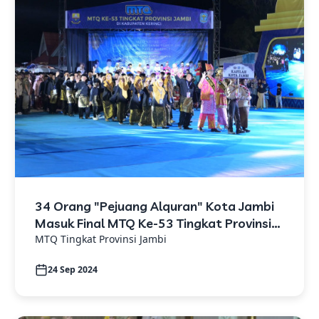
34 Orang "Pejuang Alquran" Kota Jambi
Masuk Final MTQ Ke-53 Tingkat Provinsi
Jambi
MTQ Tingkat Provinsi Jambi
24 Sep 2024