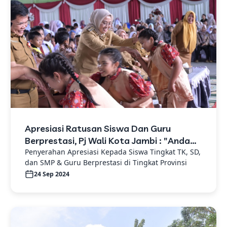
Apresiasi Ratusan Siswa Dan Guru
Berprestasi, Pj Wali Kota Jambi : "Anda
Kebanggaan Dan Kehormatan Bagi Kota
Penyerahan Apresiasi Kepada Siswa Tingkat TK, SD,
dan SMP & Guru Berprestasi di Tingkat Provinsi
Jambi"
24 Sep 2024