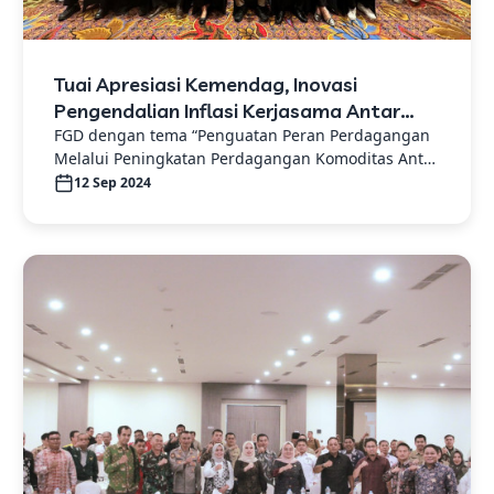
Tuai Apresiasi Kemendag, Inovasi
Pengendalian Inflasi Kerjasama Antar
Daerah Kota Jambi Jadi Role Model
FGD dengan tema “Penguatan Peran Perdagangan
Melalui Peningkatan Perdagangan Komoditas Antar
Nasional
Wilayah”
12 Sep 2024