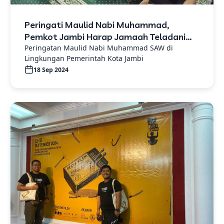
Peringati Maulid Nabi Muhammad,
Pemkot Jambi Harap Jamaah Teladani
Akhlak Rasulullah Yang Uswatun Hasanah
Peringatan Maulid Nabi Muhammad SAW di
Lingkungan Pemerintah Kota Jambi
18 Sep 2024