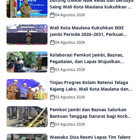
Dorong UMKM Naik Kelas dan berdaya
Saing Wali Kota Maulana kukuhkan 35
kelompok UMKM Binaan
04 Agustus 2026
Wali Kota Maulana Kukuhkan IKKI
Jambi Periode 2026–2031, Perkuat
Persaudaraan dan Kolaborasi dalam
04 Agustus 2026
Keberagaman
Kolaborasi Pemkot Jambi, Baznas,
Pegadaian, dan Lapas Wujudkan
Rumah Layak Huni bagi Warga Kurang
03 Agustus 2026
Mampu
Tinjau Progres Kolam Retensi Telaga
Kajang Lako, Wali Kota Maulana dan
Komisi V DPR RI Optimistis Kota Jambi
03 Agustus 2026
Semakin Dekat Bebas Banjir
Pemkot Jambi dan Baznas Salurkan
Bantuan Tanggap Darurat bagi Korban
Kebakaran Asrama Polda Jambi
03 Agustus 2026
Wawako Diza Resmi Lepas Tim Talent