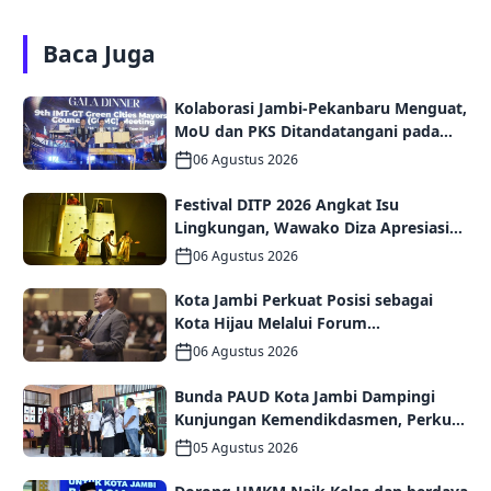
Baca Juga
Kolaborasi Jambi-Pekanbaru Menguat,
MoU dan PKS Ditandatangani pada
Gala Dinner GCMC IMT-GT ke-9 Tahun
06 Agustus 2026
2026
Festival DITP 2026 Angkat Isu
Lingkungan, Wawako Diza Apresiasi
Karya Seniman Jambi
06 Agustus 2026
Kota Jambi Perkuat Posisi sebagai
Kota Hijau Melalui Forum
Internasional IMT-GT GCMC 2026
06 Agustus 2026
Bunda PAUD Kota Jambi Dampingi
Kunjungan Kemendikdasmen, Perkuat
Kolaborasi Wujudkan PAUD
05 Agustus 2026
Berkualitas dan Generasi Emas 2045