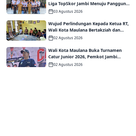
Liga TopSkor Jambi Menuju Panggung
Nasional
03 Agustus 2026
Wujud Perlindungan Kepada Ketua RT,
Wali Kota Maulana Bertakziah dan
Serahkan Santunan Jaminan Kematian
02 Agustus 2026
kepada Ahli Waris
Wali Kota Maulana Buka Turnamen
Catur Junior 2026, Pemkot Jambi
Siapkan Fasilitas Olahraga Baru untuk
02 Agustus 2026
Anak Muda Kota Jambi