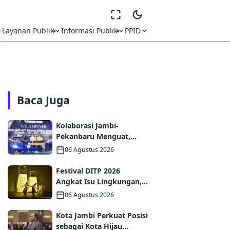
Layanan Publik
Informasi Publik
PPID
Baca Juga
Kolaborasi Jambi-
Pekanbaru Menguat,
MoU dan PKS
06 Agustus 2026
Ditandatangani pada Gala
Dinner GCMC IMT-GT ke-9
Festival DITP 2026
Tahun 2026
Angkat Isu Lingkungan,
Wawako Diza Apresiasi
06 Agustus 2026
Karya Seniman Jambi
Kota Jambi Perkuat Posisi
sebagai Kota Hijau