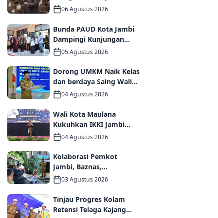
Melalui Forum
06 Agustus 2026
Internasional IMT-GT
GCMC 2026
Bunda PAUD Kota Jambi
Dampingi Kunjungan
Kemendikdasmen,
05 Agustus 2026
Perkuat Kolaborasi
Wujudkan PAUD
Dorong UMKM Naik Kelas
Berkualitas dan Generasi
dan berdaya Saing Wali
Emas 2045
Kota Maulana kukuhkan
04 Agustus 2026
35 kelompok UMKM
Binaan
Wali Kota Maulana
Kukuhkan IKKI Jambi
Periode 2026–2031,
04 Agustus 2026
Perkuat Persaudaraan
dan Kolaborasi dalam
Kolaborasi Pemkot
Keberagaman
Jambi, Baznas,
Pegadaian, dan Lapas
03 Agustus 2026
Wujudkan Rumah Layak
Huni bagi Warga Kurang
Tinjau Progres Kolam
Mampu
Retensi Telaga Kajang