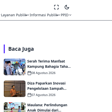
Layanan Publik
Informasi Publik
PPID
Baca Juga
Serah Terima Manfaat
Kampung Bahagia Tahap
I, Pemkot Jambi
08 Agustus 2026
Targetkan Potensi
Pengembangan
Diza Paparkan Inovasi
Kampung Wisata
Pengelolaan Sampah
Kota Jambi di Forum
07 Agustus 2026
UCLG ASPAC, Dorong
Kolaborasi Menuju Kota
Maulana: Perlindungan
Berkelanjutan
Anak Dimulai dari