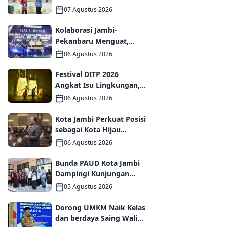
Keluarga hingga Ruang
07 Agustus 2026
Publik yang Ramah
Kolaborasi Jambi-
Pekanbaru Menguat,
MoU dan PKS
06 Agustus 2026
Ditandatangani pada Gala
Dinner GCMC IMT-GT ke-9
Festival DITP 2026
Tahun 2026
Angkat Isu Lingkungan,
Wawako Diza Apresiasi
06 Agustus 2026
Karya Seniman Jambi
Kota Jambi Perkuat Posisi
sebagai Kota Hijau
Melalui Forum
06 Agustus 2026
Internasional IMT-GT
GCMC 2026
Bunda PAUD Kota Jambi
Dampingi Kunjungan
Kemendikdasmen,
05 Agustus 2026
Perkuat Kolaborasi
Wujudkan PAUD
Dorong UMKM Naik Kelas
Berkualitas dan Generasi
dan berdaya Saing Wali
Emas 2045