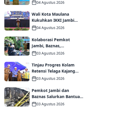
Kota Maulana kukuhkan
04 Agustus 2026
35 kelompok UMKM
Binaan
Wali Kota Maulana
Kukuhkan IKKI Jambi
Periode 2026–2031,
04 Agustus 2026
Perkuat Persaudaraan
dan Kolaborasi dalam
Kolaborasi Pemkot
Keberagaman
Jambi, Baznas,
Pegadaian, dan Lapas
03 Agustus 2026
Wujudkan Rumah Layak
Huni bagi Warga Kurang
Tinjau Progres Kolam
Mampu
Retensi Telaga Kajang
Lako, Wali Kota Maulana
03 Agustus 2026
dan Komisi V DPR RI
Optimistis Kota Jambi
Pemkot Jambi dan
Semakin Dekat Bebas
Baznas Salurkan Bantuan
Banjir
Tanggap Darurat bagi
03 Agustus 2026
Korban Kebakaran
Asrama Polda Jambi