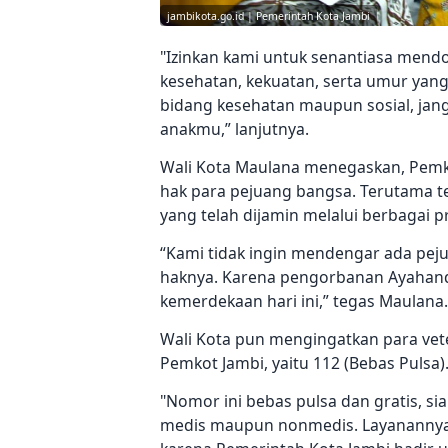
jambikota.go.id | Pemerintah Kota Jambi
"Izinkan kami untuk senantiasa mend
kesehatan, kekuatan, serta umur yang
bidang kesehatan maupun sosial, jan
anakmu,” lanjutnya.
Wali Kota Maulana menegaskan, Pemk
hak para pejuang bangsa. Terutama te
yang telah dijamin melalui berbagai 
“Kami tidak ingin mendengar ada pe
haknya. Karena pengorbanan Ayahand
kemerdekaan hari ini,” tegas Maulana.
Wali Kota pun mengingatkan para ve
Pemkot Jambi, yaitu 112 (Bebas Pulsa)
"Nomor ini bebas pulsa dan gratis, s
medis maupun nonmedis. Layanannya 