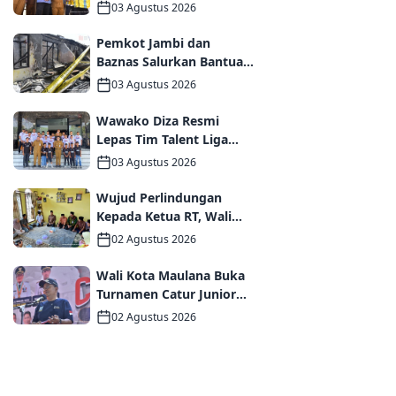
Lako, Wali Kota Maulana
03 Agustus 2026
dan Komisi V DPR RI
Optimistis Kota Jambi
Pemkot Jambi dan
Semakin Dekat Bebas
Baznas Salurkan Bantuan
Banjir
Tanggap Darurat bagi
03 Agustus 2026
Korban Kebakaran
Asrama Polda Jambi
Wawako Diza Resmi
Lepas Tim Talent Liga
TopSkor Jambi Menuju
03 Agustus 2026
Panggung Nasional
Wujud Perlindungan
Kepada Ketua RT, Wali
Kota Maulana Bertakziah
02 Agustus 2026
dan Serahkan Santunan
Jaminan Kematian
Wali Kota Maulana Buka
kepada Ahli Waris
Turnamen Catur Junior
2026, Pemkot Jambi
02 Agustus 2026
Siapkan Fasilitas
Olahraga Baru untuk
Anak Muda Kota Jambi