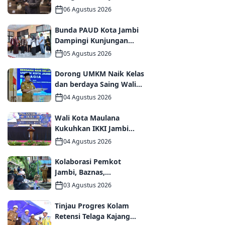
Melalui Forum
06 Agustus 2026
Internasional IMT-GT
GCMC 2026
Bunda PAUD Kota Jambi
Dampingi Kunjungan
Kemendikdasmen,
05 Agustus 2026
Perkuat Kolaborasi
Wujudkan PAUD
Dorong UMKM Naik Kelas
Berkualitas dan Generasi
dan berdaya Saing Wali
Emas 2045
Kota Maulana kukuhkan
04 Agustus 2026
35 kelompok UMKM
Binaan
Wali Kota Maulana
Kukuhkan IKKI Jambi
Periode 2026–2031,
04 Agustus 2026
Perkuat Persaudaraan
dan Kolaborasi dalam
Kolaborasi Pemkot
Keberagaman
Jambi, Baznas,
Pegadaian, dan Lapas
03 Agustus 2026
Wujudkan Rumah Layak
Huni bagi Warga Kurang
Tinjau Progres Kolam
Mampu
Retensi Telaga Kajang