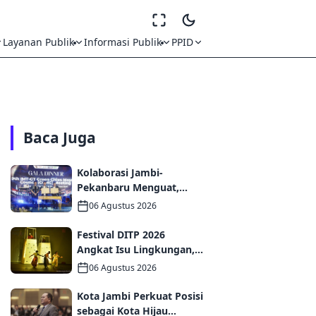
Layanan Publik
Informasi Publik
PPID
Baca Juga
Kolaborasi Jambi-
Pekanbaru Menguat,
MoU dan PKS
06 Agustus 2026
Ditandatangani pada Gala
Dinner GCMC IMT-GT ke-9
Festival DITP 2026
Tahun 2026
Angkat Isu Lingkungan,
Wawako Diza Apresiasi
06 Agustus 2026
Karya Seniman Jambi
Kota Jambi Perkuat Posisi
sebagai Kota Hijau