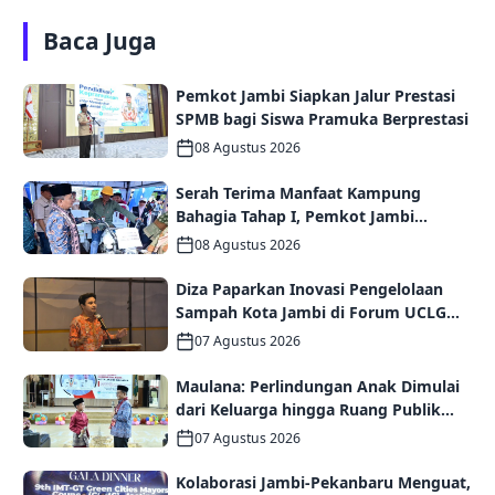
Baca Juga
Pemkot Jambi Siapkan Jalur Prestasi
SPMB bagi Siswa Pramuka Berprestasi
08 Agustus 2026
Serah Terima Manfaat Kampung
Bahagia Tahap I, Pemkot Jambi
Targetkan Potensi Pengembangan
08 Agustus 2026
Kampung Wisata
Diza Paparkan Inovasi Pengelolaan
Sampah Kota Jambi di Forum UCLG
ASPAC, Dorong Kolaborasi Menuju
07 Agustus 2026
Kota Berkelanjutan
Maulana: Perlindungan Anak Dimulai
dari Keluarga hingga Ruang Publik
yang Ramah
07 Agustus 2026
Kolaborasi Jambi-Pekanbaru Menguat,