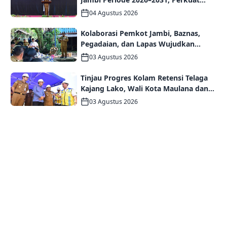
Persaudaraan dan Kolaborasi dalam
04 Agustus 2026
Keberagaman
Kolaborasi Pemkot Jambi, Baznas,
Pegadaian, dan Lapas Wujudkan
Rumah Layak Huni bagi Warga Kurang
03 Agustus 2026
Mampu
Tinjau Progres Kolam Retensi Telaga
Kajang Lako, Wali Kota Maulana dan
Komisi V DPR RI Optimistis Kota Jambi
03 Agustus 2026
Semakin Dekat Bebas Banjir