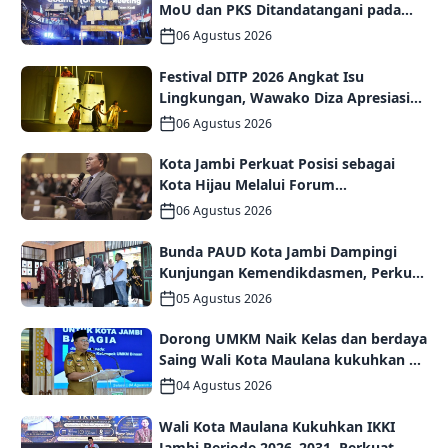
MoU dan PKS Ditandatangani pada
Gala Dinner GCMC IMT-GT ke-9 Tahun
06 Agustus 2026
2026
Festival DITP 2026 Angkat Isu
Lingkungan, Wawako Diza Apresiasi
Karya Seniman Jambi
06 Agustus 2026
Kota Jambi Perkuat Posisi sebagai
Kota Hijau Melalui Forum
Internasional IMT-GT GCMC 2026
06 Agustus 2026
Bunda PAUD Kota Jambi Dampingi
Kunjungan Kemendikdasmen, Perkuat
Kolaborasi Wujudkan PAUD
05 Agustus 2026
Berkualitas dan Generasi Emas 2045
Dorong UMKM Naik Kelas dan berdaya
Saing Wali Kota Maulana kukuhkan 35
kelompok UMKM Binaan
04 Agustus 2026
Wali Kota Maulana Kukuhkan IKKI
Jambi Periode 2026–2031, Perkuat