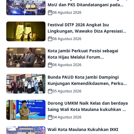
MoU dan PKS Ditandatangani pada
Gala Dinner GCMC IMT-GT ke-9 Tahun
06 Agustus 2026
2026
Festival DITP 2026 Angkat Isu
Lingkungan, Wawako Diza Apresiasi
Karya Seniman Jambi
06 Agustus 2026
Kota Jambi Perkuat Posisi sebagai
Kota Hijau Melalui Forum
Internasional IMT-GT GCMC 2026
06 Agustus 2026
Bunda PAUD Kota Jambi Dampingi
Kunjungan Kemendikdasmen, Perkuat
Kolaborasi Wujudkan PAUD
05 Agustus 2026
Berkualitas dan Generasi Emas 2045
Dorong UMKM Naik Kelas dan berdaya
Saing Wali Kota Maulana kukuhkan 35
kelompok UMKM Binaan
04 Agustus 2026
Wali Kota Maulana Kukuhkan IKKI