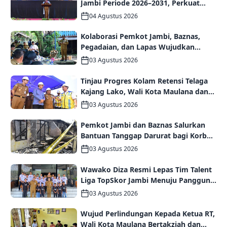
Jambi Periode 2026–2031, Perkuat
Persaudaraan dan Kolaborasi dalam
04 Agustus 2026
Keberagaman
Kolaborasi Pemkot Jambi, Baznas,
Pegadaian, dan Lapas Wujudkan
Rumah Layak Huni bagi Warga Kurang
03 Agustus 2026
Mampu
Tinjau Progres Kolam Retensi Telaga
Kajang Lako, Wali Kota Maulana dan
Komisi V DPR RI Optimistis Kota Jambi
03 Agustus 2026
Semakin Dekat Bebas Banjir
Pemkot Jambi dan Baznas Salurkan
Bantuan Tanggap Darurat bagi Korban
Kebakaran Asrama Polda Jambi
03 Agustus 2026
Wawako Diza Resmi Lepas Tim Talent
Liga TopSkor Jambi Menuju Panggung
Nasional
03 Agustus 2026
Wujud Perlindungan Kepada Ketua RT,
Wali Kota Maulana Bertakziah dan