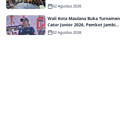
Serahkan Santunan Jaminan Kematian
02 Agustus 2026
kepada Ahli Waris
Wali Kota Maulana Buka Turnamen
Catur Junior 2026, Pemkot Jambi
Siapkan Fasilitas Olahraga Baru untuk
02 Agustus 2026
Anak Muda Kota Jambi