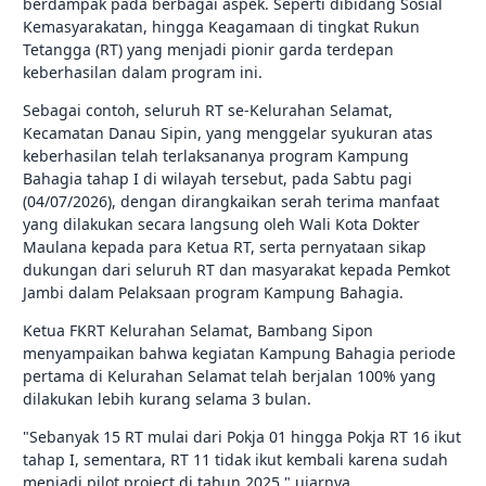
berdampak pada berbagai aspek. Seperti dibidang Sosial
Kemasyarakatan, hingga Keagamaan di tingkat Rukun
Tetangga (RT) yang menjadi pionir garda terdepan
keberhasilan dalam program ini.
Sebagai contoh, seluruh RT se-Kelurahan Selamat,
Kecamatan Danau Sipin, yang menggelar syukuran atas
keberhasilan telah terlaksananya program Kampung
Bahagia tahap I di wilayah tersebut, pada Sabtu pagi
(04/07/2026), dengan dirangkaikan serah terima manfaat
yang dilakukan secara langsung oleh Wali Kota Dokter
Maulana kepada para Ketua RT, serta pernyataan sikap
dukungan dari seluruh RT dan masyarakat kepada Pemkot
Jambi dalam Pelaksaan program Kampung Bahagia.
Ketua FKRT Kelurahan Selamat, Bambang Sipon
menyampaikan bahwa kegiatan Kampung Bahagia periode
pertama di Kelurahan Selamat telah berjalan 100% yang
dilakukan lebih kurang selama 3 bulan.
"Sebanyak 15 RT mulai dari Pokja 01 hingga Pokja RT 16 ikut
tahap I, sementara, RT 11 tidak ikut kembali karena sudah
menjadi pilot project di tahun 2025," ujarnya.