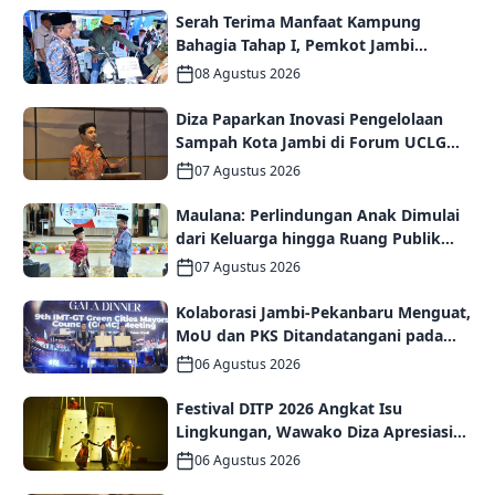
Serah Terima Manfaat Kampung
Bahagia Tahap I, Pemkot Jambi
Targetkan Potensi Pengembangan
08 Agustus 2026
Kampung Wisata
Diza Paparkan Inovasi Pengelolaan
Sampah Kota Jambi di Forum UCLG
ASPAC, Dorong Kolaborasi Menuju
07 Agustus 2026
Kota Berkelanjutan
Maulana: Perlindungan Anak Dimulai
dari Keluarga hingga Ruang Publik
yang Ramah
07 Agustus 2026
Kolaborasi Jambi-Pekanbaru Menguat,
MoU dan PKS Ditandatangani pada
Gala Dinner GCMC IMT-GT ke-9 Tahun
06 Agustus 2026
2026
Festival DITP 2026 Angkat Isu
Lingkungan, Wawako Diza Apresiasi
Karya Seniman Jambi
06 Agustus 2026