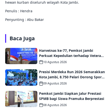
hewan kurban diseluruh wilayah Kota Jambi.
Penulis : Hendra
Penyunting : Abu Bakar
Baca Juga
Harvetnas ke-77, Pemkot Jambi
Perkuat Kepedulian terhadap Veteran
dan Semangat Nasionalisme Generasi
10 Agustus 2026
Muda
Presisi Merdeka Run 2026 Semarakkan
Kota Jambi, 8.750 Pelari Dorong Sport
Tourism dan Ekonomi Daerah
09 Agustus 2026
Pemkot Jambi Siapkan Jalur Prestasi
SPMB bagi Siswa Pramuka Berprestasi
08 Agustus 2026