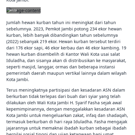
jambikota.go.id |
Pemerintah Kota
Jambi
Jumlah hewan kurban tahun ini meningkat dari tahun
sebelumnya. 2023, Pemkot Jambi potong 234 ekor hewan
kurban, lebih banyak dibandingkan tahun sebelumnya
(2022) sebanyak 219 ekor. Hewan kurban tersebut terdiri
dari 176 ekor sapi, 46 ekor kerbau dan 46 ekor kambing. 19
hewan kurban disembelih di Kantor Wali Kota usai salat
Iduladha, dan sisanya akan di distribusikan ke masyarakat,
seperti masjid, langgar, ormas dan beberapa instansi
pemerintah daerah maupun vertikal lainnya dalam wilayah
Kota Jambi.
Terus meningkatnya partisipasi dan kesadaran ASN dalam
berkurban tidak terlepas dari buah dari syiar yang telah
dilakukan oleh Wali Kota Jambi H. Syarif Fasha sejak awal
kepemimpinannya, dengan menggalakkan kesadaran ASN
Kota Jambi untuk mengeluarkan zakat, infaq dan shadaqah,
termasuk berkurban di hari raya Iduladha. Fasha mengajak
jajarannya untuk memaknai ibadah kurban sebagai ibadah
bernilai sosial tinggi dan ujian ketaqwaan bagi umat