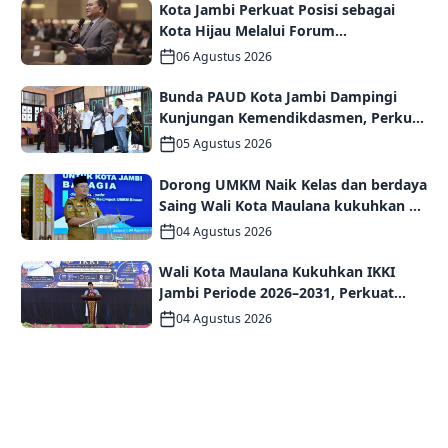
Kota Jambi Perkuat Posisi sebagai
Kota Hijau Melalui Forum
Internasional IMT-GT GCMC 2026
06 Agustus 2026
Bunda PAUD Kota Jambi Dampingi
Kunjungan Kemendikdasmen, Perkuat
Kolaborasi Wujudkan PAUD
05 Agustus 2026
Berkualitas dan Generasi Emas 2045
Dorong UMKM Naik Kelas dan berdaya
Saing Wali Kota Maulana kukuhkan 35
kelompok UMKM Binaan
04 Agustus 2026
Wali Kota Maulana Kukuhkan IKKI
Jambi Periode 2026–2031, Perkuat
Persaudaraan dan Kolaborasi dalam
04 Agustus 2026
Keberagaman