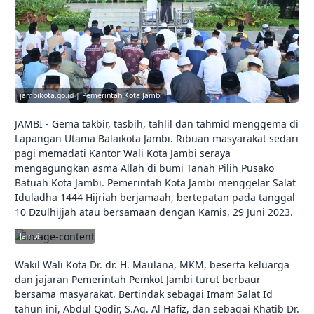
jambikota.go.id | Pemerintah Kota Jambi
JAMBI - Gema takbir, tasbih, tahlil dan tahmid menggema di
Lapangan Utama Balaikota Jambi. Ribuan masyarakat sedari
pagi memadati Kantor Wali Kota Jambi seraya
mengagungkan asma Allah di bumi Tanah Pilih Pusako
Batuah Kota Jambi. Pemerintah Kota Jambi menggelar Salat
Iduladha 1444 Hijriah berjamaah, bertepatan pada tanggal
10 Dzulhijjah atau bersamaan dengan Kamis, 29 Juni 2023.
jambikota.go.id |
Pemerintah Kota
Jambi
Wakil Wali Kota Dr. dr. H. Maulana, MKM, beserta keluarga
dan jajaran Pemerintah Pemkot Jambi turut berbaur
bersama masyarakat. Bertindak sebagai Imam Salat Id
tahun ini, Abdul Qodir, S.Ag. Al Hafiz, dan sebagai Khatib Dr.