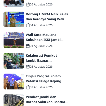
Kemendikdasmen,
05 Agustus 2026
Perkuat Kolaborasi
Wujudkan PAUD
Dorong UMKM Naik Kelas
Berkualitas dan Generasi
dan berdaya Saing Wali
Emas 2045
Kota Maulana kukuhkan
04 Agustus 2026
35 kelompok UMKM
Binaan
Wali Kota Maulana
Kukuhkan IKKI Jambi
Periode 2026–2031,
04 Agustus 2026
Perkuat Persaudaraan
dan Kolaborasi dalam
Kolaborasi Pemkot
Keberagaman
Jambi, Baznas,
Pegadaian, dan Lapas
03 Agustus 2026
Wujudkan Rumah Layak
Huni bagi Warga Kurang
Tinjau Progres Kolam
Mampu
Retensi Telaga Kajang
Lako, Wali Kota Maulana
03 Agustus 2026
dan Komisi V DPR RI
Optimistis Kota Jambi
Pemkot Jambi dan
Semakin Dekat Bebas
Baznas Salurkan Bantuan
Banjir