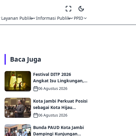
Layanan Publik
Informasi Publik
PPID
Baca Juga
Festival DITP 2026
Angkat Isu Lingkungan,
Wawako Diza Apresiasi
06 Agustus 2026
Karya Seniman Jambi
Kota Jambi Perkuat Posisi
sebagai Kota Hijau
Melalui Forum
06 Agustus 2026
Internasional IMT-GT
GCMC 2026
Bunda PAUD Kota Jambi
Dampingi Kunjungan