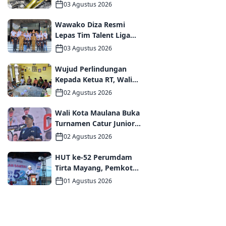
Tanggap Darurat bagi
03 Agustus 2026
Korban Kebakaran
Asrama Polda Jambi
Wawako Diza Resmi
Lepas Tim Talent Liga
TopSkor Jambi Menuju
03 Agustus 2026
Panggung Nasional
Wujud Perlindungan
Kepada Ketua RT, Wali
Kota Maulana Bertakziah
02 Agustus 2026
dan Serahkan Santunan
Jaminan Kematian
Wali Kota Maulana Buka
kepada Ahli Waris
Turnamen Catur Junior
2026, Pemkot Jambi
02 Agustus 2026
Siapkan Fasilitas
Olahraga Baru untuk
HUT ke-52 Perumdam
Anak Muda Kota Jambi
Tirta Mayang, Pemkot
Jambi Dorong Percepatan
01 Agustus 2026
Perbaikan Jaringan dan
Layanan Pelanggan