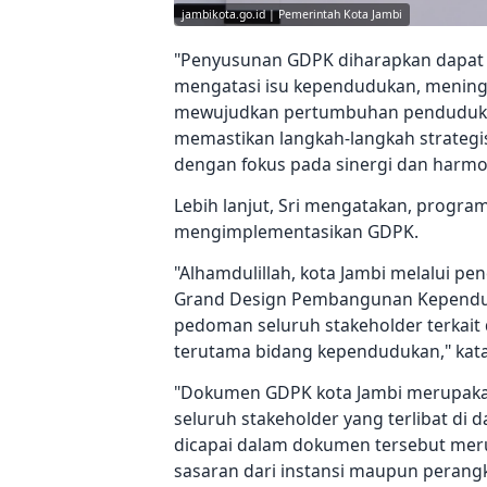
jambikota.go.id | Pemerintah Kota Jambi
"Penyusunan GDPK diharapkan dapa
mengatasi isu kependudukan, mening
mewujudkan pertumbuhan penduduk ya
memastikan langkah-langkah strateg
dengan fokus pada sinergi dan harmon
Lebih lanjut, Sri mengatakan, progr
mengimplementasikan GDPK.
"Alhamdulillah, kota Jambi melalui 
Grand Design Pembangunan Kependud
pedoman seluruh stakeholder terkait
terutama bidang kependudukan," kata 
"Dokumen GDPK kota Jambi merupakan
seluruh stakeholder yang terlibat di 
dicapai dalam dokumen tersebut meru
sasaran dari instansi maupun perang