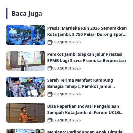
Baca Juga
Presisi Merdeka Run 2026 Semarakkan
Kota Jambi, 8.750 Pelari Dorong Sport
Tourism dan Ekonomi Daerah
09 Agustus 2026
Pemkot Jambi Siapkan Jalur Prestasi
SPMB bagi Siswa Pramuka Berprestasi
08 Agustus 2026
Serah Terima Manfaat Kampung
Bahagia Tahap I, Pemkot Jambi
Targetkan Potensi Pengembangan
08 Agustus 2026
Kampung Wisata
Diza Paparkan Inovasi Pengelolaan
Sampah Kota Jambi di Forum UCLG
ASPAC, Dorong Kolaborasi Menuju
07 Agustus 2026
Kota Berkelanjutan
Maulana: Perlindungan Anak Dimulai