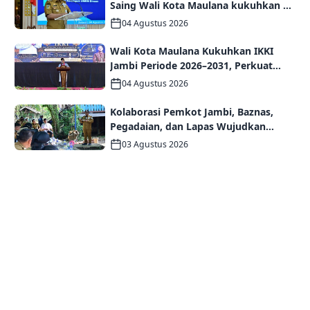
Saing Wali Kota Maulana kukuhkan 35
kelompok UMKM Binaan
04 Agustus 2026
Wali Kota Maulana Kukuhkan IKKI
Jambi Periode 2026–2031, Perkuat
Persaudaraan dan Kolaborasi dalam
04 Agustus 2026
Keberagaman
Kolaborasi Pemkot Jambi, Baznas,
Pegadaian, dan Lapas Wujudkan
Rumah Layak Huni bagi Warga Kurang
03 Agustus 2026
Mampu