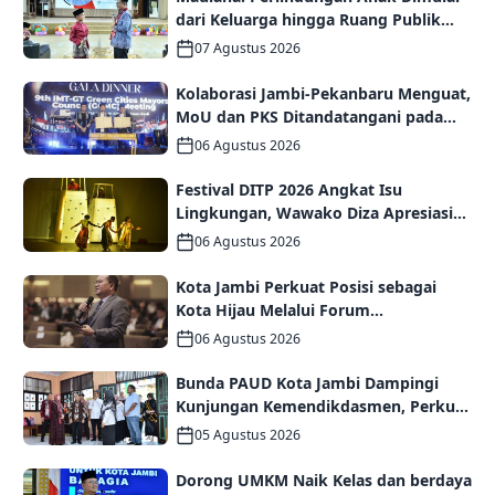
dari Keluarga hingga Ruang Publik
yang Ramah
07 Agustus 2026
Kolaborasi Jambi-Pekanbaru Menguat,
MoU dan PKS Ditandatangani pada
Gala Dinner GCMC IMT-GT ke-9 Tahun
06 Agustus 2026
2026
Festival DITP 2026 Angkat Isu
Lingkungan, Wawako Diza Apresiasi
Karya Seniman Jambi
06 Agustus 2026
Kota Jambi Perkuat Posisi sebagai
Kota Hijau Melalui Forum
Internasional IMT-GT GCMC 2026
06 Agustus 2026
Bunda PAUD Kota Jambi Dampingi
Kunjungan Kemendikdasmen, Perkuat
Kolaborasi Wujudkan PAUD
05 Agustus 2026
Berkualitas dan Generasi Emas 2045
Dorong UMKM Naik Kelas dan berdaya