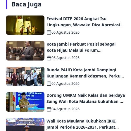
Baca Juga
Festival DITP 2026 Angkat Isu
Lingkungan, Wawako Diza Apresiasi
Karya Seniman Jambi
06 Agustus 2026
Kota Jambi Perkuat Posisi sebagai
Kota Hijau Melalui Forum
Internasional IMT-GT GCMC 2026
06 Agustus 2026
Bunda PAUD Kota Jambi Dampingi
Kunjungan Kemendikdasmen, Perkuat
Kolaborasi Wujudkan PAUD
05 Agustus 2026
Berkualitas dan Generasi Emas 2045
Dorong UMKM Naik Kelas dan berdaya
Saing Wali Kota Maulana kukuhkan 35
kelompok UMKM Binaan
04 Agustus 2026
Wali Kota Maulana Kukuhkan IKKI
Jambi Periode 2026–2031, Perkuat