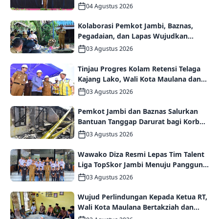
Persaudaraan dan Kolaborasi dalam
04 Agustus 2026
Keberagaman
Kolaborasi Pemkot Jambi, Baznas,
Pegadaian, dan Lapas Wujudkan
Rumah Layak Huni bagi Warga Kurang
03 Agustus 2026
Mampu
Tinjau Progres Kolam Retensi Telaga
Kajang Lako, Wali Kota Maulana dan
Komisi V DPR RI Optimistis Kota Jambi
03 Agustus 2026
Semakin Dekat Bebas Banjir
Pemkot Jambi dan Baznas Salurkan
Bantuan Tanggap Darurat bagi Korban
Kebakaran Asrama Polda Jambi
03 Agustus 2026
Wawako Diza Resmi Lepas Tim Talent
Liga TopSkor Jambi Menuju Panggung
Nasional
03 Agustus 2026
Wujud Perlindungan Kepada Ketua RT,
Wali Kota Maulana Bertakziah dan
Serahkan Santunan Jaminan Kematian