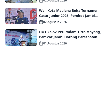
02 Agustus 2026
kepada Ahli Waris
Wali Kota Maulana Buka Turnamen
Catur Junior 2026, Pemkot Jambi
Siapkan Fasilitas Olahraga Baru untuk
02 Agustus 2026
Anak Muda Kota Jambi
HUT ke-52 Perumdam Tirta Mayang,
Pemkot Jambi Dorong Percepatan
Perbaikan Jaringan dan Layanan
01 Agustus 2026
Pelanggan