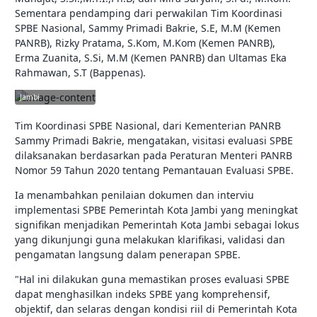
Sementara pendamping dari perwakilan Tim Koordinasi
SPBE Nasional, Sammy Primadi Bakrie, S.E, M.M (Kemen
PANRB), Rizky Pratama, S.Kom, M.Kom (Kemen PANRB),
Erma Zuanita, S.Si, M.M (Kemen PANRB) dan Ultamas Eka
Rahmawan, S.T (Bappenas).
jambikota.go.id |
Pemerintah Kota
Jambi
Tim Koordinasi SPBE Nasional, dari Kementerian PANRB
Sammy Primadi Bakrie, mengatakan, visitasi evaluasi SPBE
dilaksanakan berdasarkan pada Peraturan Menteri PANRB
Nomor 59 Tahun 2020 tentang Pemantauan Evaluasi SPBE.
Ia menambahkan penilaian dokumen dan interviu
implementasi SPBE Pemerintah Kota Jambi yang meningkat
signifikan menjadikan Pemerintah Kota Jambi sebagai lokus
yang dikunjungi guna melakukan klarifikasi, validasi dan
pengamatan langsung dalam penerapan SPBE.
"Hal ini dilakukan guna memastikan proses evaluasi SPBE
dapat menghasilkan indeks SPBE yang komprehensif,
objektif, dan selaras dengan kondisi riil di Pemerintah Kota