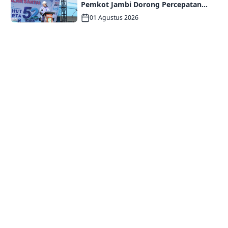
Pemkot Jambi Dorong Percepatan
Perbaikan Jaringan dan Layanan
01 Agustus 2026
Pelanggan