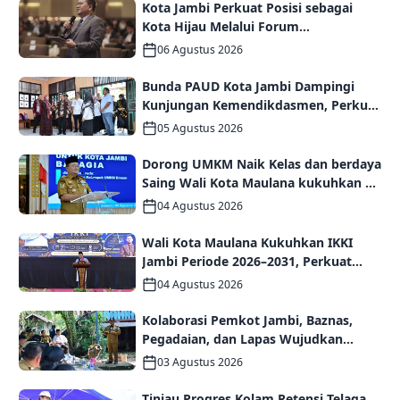
Kota Jambi Perkuat Posisi sebagai
Kota Hijau Melalui Forum
Internasional IMT-GT GCMC 2026
06 Agustus 2026
Bunda PAUD Kota Jambi Dampingi
Kunjungan Kemendikdasmen, Perkuat
Kolaborasi Wujudkan PAUD
05 Agustus 2026
Berkualitas dan Generasi Emas 2045
Dorong UMKM Naik Kelas dan berdaya
Saing Wali Kota Maulana kukuhkan 35
kelompok UMKM Binaan
04 Agustus 2026
Wali Kota Maulana Kukuhkan IKKI
Jambi Periode 2026–2031, Perkuat
Persaudaraan dan Kolaborasi dalam
04 Agustus 2026
Keberagaman
Kolaborasi Pemkot Jambi, Baznas,
Pegadaian, dan Lapas Wujudkan
Rumah Layak Huni bagi Warga Kurang
03 Agustus 2026
Mampu
Tinjau Progres Kolam Retensi Telaga