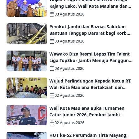
Kajang Lako, Wali Kota Maulana dan
Komisi V DPR RI Optimistis Kota Jambi
03 Agustus 2026
Semakin Dekat Bebas Banjir
Pemkot Jambi dan Baznas Salurkan
Bantuan Tanggap Darurat bagi Korban
Kebakaran Asrama Polda Jambi
03 Agustus 2026
Wawako Diza Resmi Lepas Tim Talent
Liga TopSkor Jambi Menuju Panggung
Nasional
03 Agustus 2026
Wujud Perlindungan Kepada Ketua RT,
Wali Kota Maulana Bertakziah dan
Serahkan Santunan Jaminan Kematian
02 Agustus 2026
kepada Ahli Waris
Wali Kota Maulana Buka Turnamen
Catur Junior 2026, Pemkot Jambi
Siapkan Fasilitas Olahraga Baru untuk
02 Agustus 2026
Anak Muda Kota Jambi
HUT ke-52 Perumdam Tirta Mayang,