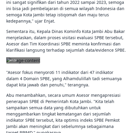
ini sangat signifikan dari tahun 2022 sampai 2023, semoga
ini bisa jadi pembelajaran di semua wilayah Indonesia dan
semoga Kota Jambi tetap istiqomah dan maju terus
kedepannya," ujar Enjat.
Sementara itu, Kepala Dinas Kominfo Kota Jambi Abu Bakar
menjelaskan, dalam proses visitasi evaluasi SPBE tersebut,
Asesor dan Tim Koordinasi SPBE meminta konfirmasi dan
klarifikasi langsung terhadap sejumlah data/evidence SPBE.
jambikota.go.id |
Pemerintah Kota
Jambi
"Asesor fokus menyoroti 11 indikator dari 47 indikator
dalam 4 Domain SPBE, yang Alhamdulillah tadi semuanya
dapat kita jawab dan penuhi," terangnya.
Abu menambahkan, secara umum Asesor mengapresiasi
penerapan SPBE di Pemerintah Kota Jambi. "Kita telah
sampaikan semua data yang dibutuhkan untuk
menggambarkan tingkat kematangan dari sejumlah
indikator SPBE tersebut, kita optimis indeks SPBE Pemkot
Jambi akan meningkat dari sebelumnya sebagaimana
target RPJMD," pungkasnya.