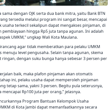
a sama dengan OJK serta dua bank mitra, yaitu Bank BTN
ang tersedia melalui program ini sangat besar, mencapai
k usaha terkecil sekalipun dapat mengakses pinjaman, di
h pembiayaan hingga Rp5 juta tanpa agunan. Ini adalah
i aspek UMKM," ungkap Wali Kota Maulana.
irancang agar tidak memberatkan para pelaku UMKM
s menuju level pengusaha. Selain tanpa agunan, skema
t ringan, dengan suku bunga hanya sebesar 3 persen per
 berjalan baik, maka plafon pinjaman akan otomatis
 tahap ini, pelaku usaha dapat memperoleh pinjaman
ang tetap sama, yakni 3 persen. Begitu pula seterusnya,
a mencapai Rp100 juta per orang,” jelasnya.
luncurkannya Program Bantuan Kelompok Usaha
 UMKM di Kota Jambi dapat memanfaatkannya secara