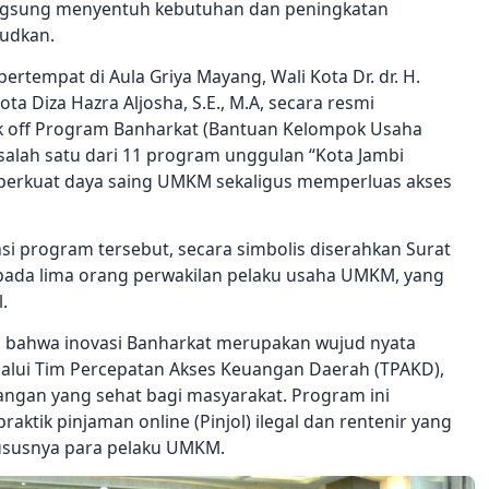
ngsung menyentuh kebutuhan dan peningkatan
judkan.
bertempat di Aula Griya Mayang, Wali Kota Dr. dr. H.
ta Diza Hazra Aljosha, S.E., M.A, secara resmi
ck off Program Banharkat (Bantuan Kelompok Usaha
salah satu dari 11 program unggulan “Kota Jambi
perkuat daya saing UMKM sekaligus memperluas akses
i program tersebut, secara simbolis diserahkan Surat
epada lima orang perwakilan pelaku usaha UMKM, yang
.
n bahwa inovasi Banharkat merupakan wujud nyata
lalui Tim Percepatan Akses Keuangan Daerah (TPAKD),
ngan yang sehat bagi masyarakat. Program ini
ktik pinjaman online (Pinjol) ilegal dan rentenir yang
hususnya para pelaku UMKM.