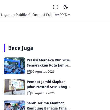
Layanan Publik
Informasi Publik
PPID
Baca Juga
Presisi Merdeka Run 2026
Semarakkan Kota Jambi,
8.750 Pelari Dorong Sport
09 Agustus 2026
Tourism dan Ekonomi
Daerah
Pemkot Jambi Siapkan
Jalur Prestasi SPMB bagi
Siswa Pramuka
08 Agustus 2026
Berprestasi
Serah Terima Manfaat
Kampung Bahagia Tahap