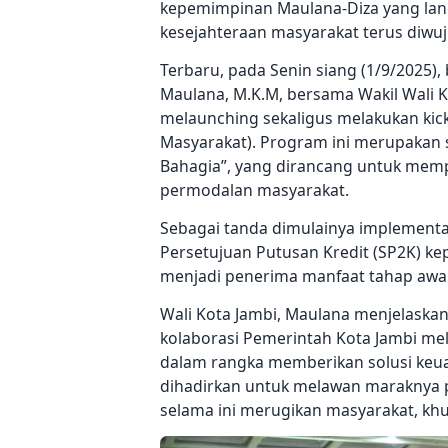
kepemimpinan Maulana-Diza yang la
kesejahteraan masyarakat terus diwu
Terbaru, pada Senin siang (1/9/2025), 
Maulana, M.K.M, bersama Wakil Wali Ko
melaunching sekaligus melakukan ki
Masyarakat). Program ini merupakan 
Bahagia”, yang dirancang untuk mem
permodalan masyarakat.
Sebagai tanda dimulainya implementas
Persetujuan Putusan Kredit (SP2K) k
menjadi penerima manfaat tahap awal
Wali Kota Jambi, Maulana menjelaska
kolaborasi Pemerintah Kota Jambi me
dalam rangka memberikan solusi keua
dihadirkan untuk melawan maraknya pra
selama ini merugikan masyarakat, k