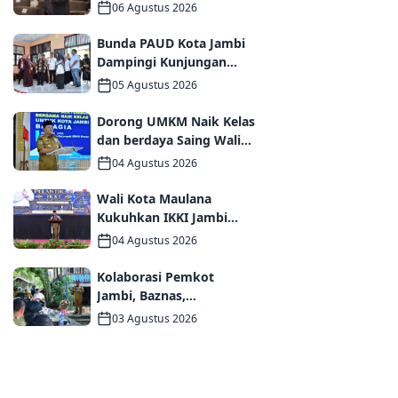
Melalui Forum
06 Agustus 2026
Internasional IMT-GT
GCMC 2026
Bunda PAUD Kota Jambi
Dampingi Kunjungan
Kemendikdasmen,
05 Agustus 2026
Perkuat Kolaborasi
Wujudkan PAUD
Dorong UMKM Naik Kelas
Berkualitas dan Generasi
dan berdaya Saing Wali
Emas 2045
Kota Maulana kukuhkan
04 Agustus 2026
35 kelompok UMKM
Binaan
Wali Kota Maulana
Kukuhkan IKKI Jambi
Periode 2026–2031,
04 Agustus 2026
Perkuat Persaudaraan
dan Kolaborasi dalam
Kolaborasi Pemkot
Keberagaman
Jambi, Baznas,
Pegadaian, dan Lapas
03 Agustus 2026
Wujudkan Rumah Layak
Huni bagi Warga Kurang
Mampu