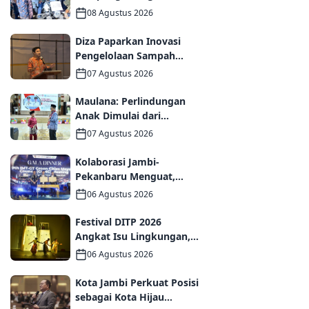
I, Pemkot Jambi
08 Agustus 2026
Targetkan Potensi
Pengembangan
Diza Paparkan Inovasi
Kampung Wisata
Pengelolaan Sampah
Kota Jambi di Forum
07 Agustus 2026
UCLG ASPAC, Dorong
Kolaborasi Menuju Kota
Maulana: Perlindungan
Berkelanjutan
Anak Dimulai dari
Keluarga hingga Ruang
07 Agustus 2026
Publik yang Ramah
Kolaborasi Jambi-
Pekanbaru Menguat,
MoU dan PKS
06 Agustus 2026
Ditandatangani pada Gala
Dinner GCMC IMT-GT ke-9
Festival DITP 2026
Tahun 2026
Angkat Isu Lingkungan,
Wawako Diza Apresiasi
06 Agustus 2026
Karya Seniman Jambi
Kota Jambi Perkuat Posisi
sebagai Kota Hijau