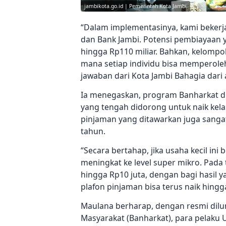
jambikota.go.id | Pemerintah Kota Jambi
“Dalam implementasinya, kami bekerj
dan Bank Jambi. Potensi pembiayaan y
hingga Rp110 miliar. Bahkan, kelompo
mana setiap individu bisa memperole
jawaban dari Kota Jambi Bahagia dar
Ia menegaskan, program Banharkat d
yang tengah didorong untuk naik kela
pinjaman yang ditawarkan juga sanga
tahun.
“Secara bertahap, jika usaha kecil ini
meningkat ke level super mikro. Pada
hingga Rp10 juta, dengan bagi hasil y
plafon pinjaman bisa terus naik hingg
Maulana berharap, dengan resmi di
Masyarakat (Banharkat), para pelaku