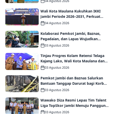
04 Agustus 2026
Wali Kota Maulana Kukuhkan IKKI
Jambi Periode 2026–2031, Perkuat
Persaudaraan dan Kolaborasi dalam
04 Agustus 2026
Keberagaman
Kolaborasi Pemkot Jambi, Baznas,
Pegadaian, dan Lapas Wujudkan
Rumah Layak Huni bagi Warga Kurang
03 Agustus 2026
Mampu
Tinjau Progres Kolam Retensi Telaga
Kajang Lako, Wali Kota Maulana dan
Komisi V DPR RI Optimistis Kota Jambi
03 Agustus 2026
Semakin Dekat Bebas Banjir
Pemkot Jambi dan Baznas Salurkan
Bantuan Tanggap Darurat bagi Korban
Kebakaran Asrama Polda Jambi
03 Agustus 2026
Wawako Diza Resmi Lepas Tim Talent
Liga TopSkor Jambi Menuju Panggung
Nasional
03 Agustus 2026