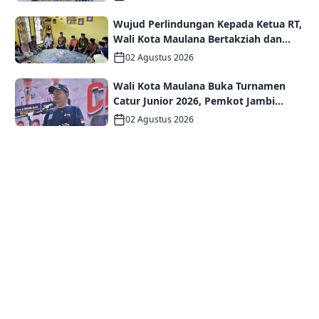
Wujud Perlindungan Kepada Ketua RT,
Wali Kota Maulana Bertakziah dan
Serahkan Santunan Jaminan Kematian
02 Agustus 2026
kepada Ahli Waris
Wali Kota Maulana Buka Turnamen
Catur Junior 2026, Pemkot Jambi
Siapkan Fasilitas Olahraga Baru untuk
02 Agustus 2026
Anak Muda Kota Jambi