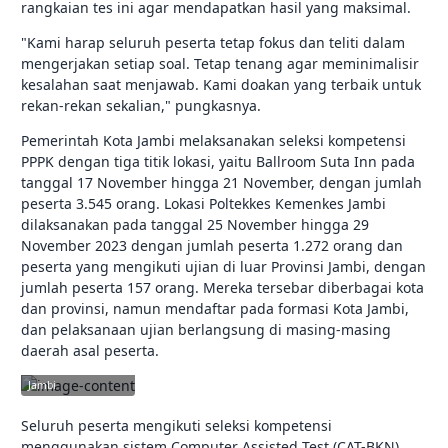
rangkaian tes ini agar mendapatkan hasil yang maksimal.
"Kami harap seluruh peserta tetap fokus dan teliti dalam
mengerjakan setiap soal. Tetap tenang agar meminimalisir
kesalahan saat menjawab. Kami doakan yang terbaik untuk
rekan-rekan sekalian," pungkasnya.
Pemerintah Kota Jambi melaksanakan seleksi kompetensi
PPPK dengan tiga titik lokasi, yaitu Ballroom Suta Inn pada
tanggal 17 November hingga 21 November, dengan jumlah
peserta 3.545 orang. Lokasi Poltekkes Kemenkes Jambi
dilaksanakan pada tanggal 25 November hingga 29
November 2023 dengan jumlah peserta 1.272 orang dan
peserta yang mengikuti ujian di luar Provinsi Jambi, dengan
jumlah peserta 157 orang. Mereka tersebar diberbagai kota
dan provinsi, namun mendaftar pada formasi Kota Jambi,
dan pelaksanaan ujian berlangsung di masing-masing
daerah asal peserta.
jambikota.go.id |
Pemerintah Kota
Jambi
Seluruh peserta mengikuti seleksi kompetensi
menggunakan sistem Computer Assisted Test (CAT-BKN).