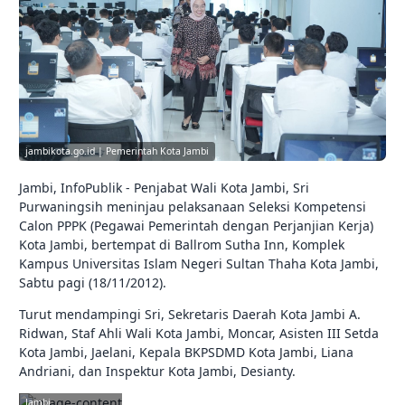
jambikota.go.id | Pemerintah Kota Jambi
Jambi, InfoPublik - Penjabat Wali Kota Jambi, Sri
Purwaningsih meninjau pelaksanaan Seleksi Kompetensi
Calon PPPK (Pegawai Pemerintah dengan Perjanjian Kerja)
Kota Jambi, bertempat di Ballrom Sutha Inn, Komplek
Kampus Universitas Islam Negeri Sultan Thaha Kota Jambi,
Sabtu pagi (18/11/2012).
Turut mendampingi Sri, Sekretaris Daerah Kota Jambi A.
Ridwan, Staf Ahli Wali Kota Jambi, Moncar, Asisten III Setda
Kota Jambi, Jaelani, Kepala BKPSDMD Kota Jambi, Liana
Andriani, dan Inspektur Kota Jambi, Desianty.
jambikota.go.id |
Pemerintah Kota
Jambi