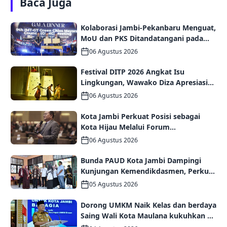
Baca Juga
Kolaborasi Jambi-Pekanbaru Menguat,
MoU dan PKS Ditandatangani pada
Gala Dinner GCMC IMT-GT ke-9 Tahun
06 Agustus 2026
2026
Festival DITP 2026 Angkat Isu
Lingkungan, Wawako Diza Apresiasi
Karya Seniman Jambi
06 Agustus 2026
Kota Jambi Perkuat Posisi sebagai
Kota Hijau Melalui Forum
Internasional IMT-GT GCMC 2026
06 Agustus 2026
Bunda PAUD Kota Jambi Dampingi
Kunjungan Kemendikdasmen, Perkuat
Kolaborasi Wujudkan PAUD
05 Agustus 2026
Berkualitas dan Generasi Emas 2045
Dorong UMKM Naik Kelas dan berdaya
Saing Wali Kota Maulana kukuhkan 35
kelompok UMKM Binaan