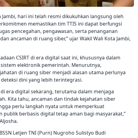
 Jambi, hari ini telah resmi dikukuhkan langsung oleh
erkomitmen memastikan tim TTIS ini dapat berfungsi
tugas pencegahan, pengawasan, serta penanganan
an ancaman di ruang siber,” ujar Wakil Wali Kota Jambi,
daan CSIRT di era digital saat ini, khususnya dalam
istem elektronik pemerintah. Menurutnya,
ahatan di ruang siber menjadi alasan utama perlunya
eteksi dini yang lebih terintegrasi.
 di era digital sekarang, terutama dalam menjaga
h. Kita tahu, ancaman dan tindak kejahatan siber
ngga perlu langkah nyata untuk memperkuat
publik berbasis digital tetap aman bagi masyarakat,”
Aljosha.
SSN Letjen TNI (Purn) Nugroho Sulistyo Budi