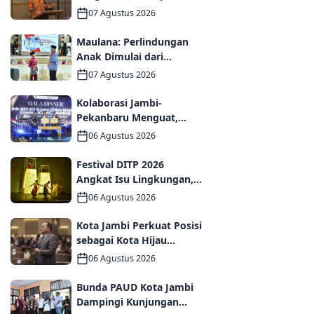
Kota Jambi di Forum
07 Agustus 2026
UCLG ASPAC, Dorong
Kolaborasi Menuju Kota
Maulana: Perlindungan
Berkelanjutan
Anak Dimulai dari
Keluarga hingga Ruang
07 Agustus 2026
Publik yang Ramah
Kolaborasi Jambi-
Pekanbaru Menguat,
MoU dan PKS
06 Agustus 2026
Ditandatangani pada Gala
Dinner GCMC IMT-GT ke-9
Festival DITP 2026
Tahun 2026
Angkat Isu Lingkungan,
Wawako Diza Apresiasi
06 Agustus 2026
Karya Seniman Jambi
Kota Jambi Perkuat Posisi
sebagai Kota Hijau
Melalui Forum
06 Agustus 2026
Internasional IMT-GT
GCMC 2026
Bunda PAUD Kota Jambi
Dampingi Kunjungan