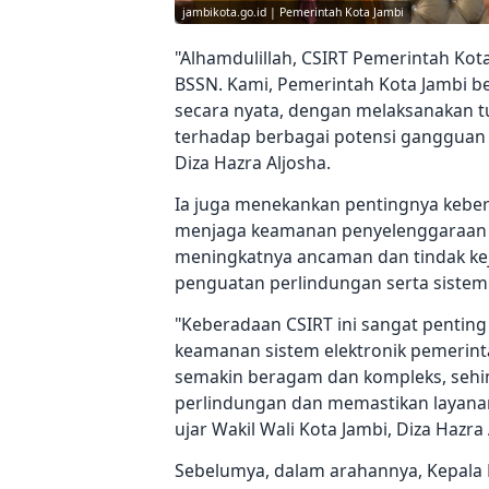
jambikota.go.id | Pemerintah Kota Jambi
"Alhamdulillah, CSIRT Pemerintah Kota
BSSN. Kami, Pemerintah Kota Jambi b
secara nyata, dengan melaksanakan 
terhadap berbagai potensi gangguan d
Diza Hazra Aljosha.
Ia juga menekankan pentingnya kebera
menjaga keamanan penyelenggaraan s
meningkatnya ancaman dan tindak kej
penguatan perlindungan serta sistem d
"Keberadaan CSIRT ini sangat penting
keamanan sistem elektronik pemerinta
semakin beragam dan kompleks, sehi
perlindungan dan memastikan layanan 
ujar Wakil Wali Kota Jambi, Diza Hazra 
Sebelumya, dalam arahannya, Kepala B