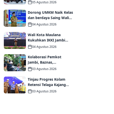
Kemendikdasmen,
05 Agustus 2026
Perkuat Kolaborasi
Wujudkan PAUD
Dorong UMKM Naik Kelas
Berkualitas dan Generasi
dan berdaya Saing Wali
Emas 2045
Kota Maulana kukuhkan
04 Agustus 2026
35 kelompok UMKM
Binaan
Wali Kota Maulana
Kukuhkan IKKI Jambi
Periode 2026–2031,
04 Agustus 2026
Perkuat Persaudaraan
dan Kolaborasi dalam
Kolaborasi Pemkot
Keberagaman
Jambi, Baznas,
Pegadaian, dan Lapas
03 Agustus 2026
Wujudkan Rumah Layak
Huni bagi Warga Kurang
Tinjau Progres Kolam
Mampu
Retensi Telaga Kajang
Lako, Wali Kota Maulana
03 Agustus 2026
dan Komisi V DPR RI
Optimistis Kota Jambi
Semakin Dekat Bebas
Banjir