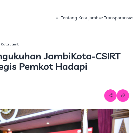
Tentang Kota Jambi
Transparansi
h Kota Jambi
ngukuhan JambiKota-CSIRT
tegis Pemkot Hadapi