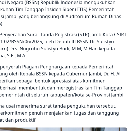
andi Negara (BSSN) Republik Indonesia mengukuhkan
kuhan Tim Tanggap Insiden Siber (TTIS) Pemerintah
si Jambi yang berlangsung di Auditorium Rumah Dinas
).
Penyerahan Surat Tanda Registrasi (STR) JambiKota CSIRT
.02/BSSN/06/2025, oleh Deputi III BSSN Dr. Sulistyo
urn) Drs. Nugroho Sulistyo Budi, M.M, M.Han kepada
a, S.E., M.A.
an penyerah Piagam Penghargaan kepada Pemerintah
ung oleh Kepala BSSN kepada Gubernur Jambi, Dr. H. Al
iberikan sebagai bentuk apresiasi atas komitmen
h berhasil membentuk dan meregistrasikan Tim Tanggap
i pemerintah di seluruh kabupaten/kota se-Provinsi Jambi.
osha usai menerima surat tanda pengukuhan tersebut,
berkomitmen penuh menjalankan tugas dan tanggung
at dan produktif.